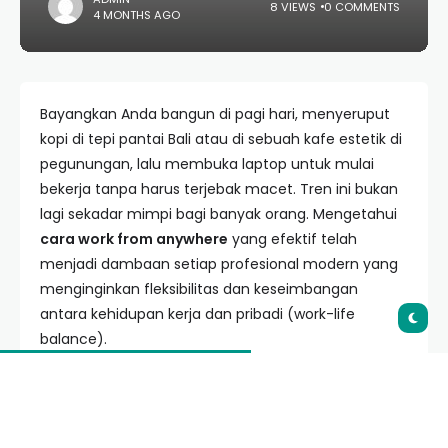
8 VIEWS
0 COMMENTS
4 MONTHS AGO
Bayangkan Anda bangun di pagi hari, menyeruput
kopi di tepi pantai Bali atau di sebuah kafe estetik di
pegunungan, lalu membuka laptop untuk mulai
bekerja tanpa harus terjebak macet. Tren ini bukan
lagi sekadar mimpi bagi banyak orang. Mengetahui
cara work from anywhere
yang efektif telah
menjadi dambaan setiap profesional modern yang
menginginkan fleksibilitas dan keseimbangan
antara kehidupan kerja dan pribadi (work-life
balance).
Namun, transisi menuju gaya hidup digital nomad
atau kerja remote memerlukan persiapan yang