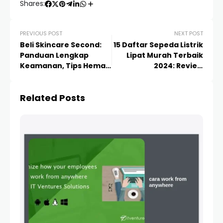
Shares:
PREVIOUS POST
NEXT POST
Beli Skincare Second:
15 Daftar Sepeda Listrik
Panduan Lengkap
Lipat Murah Terbaik
Keamanan, Tips Hemat,
2024: Review
dan Cara Memilih
Spesifikasi & Harga
Produk Preloved
Related Posts