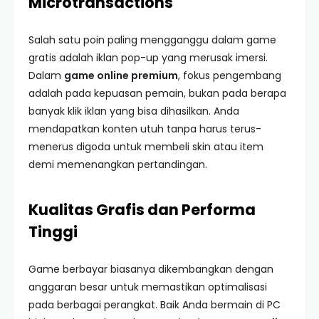
Microtransactions
Salah satu poin paling mengganggu dalam game
gratis adalah iklan pop-up yang merusak imersi.
Dalam
game online premium
, fokus pengembang
adalah pada kepuasan pemain, bukan pada berapa
banyak klik iklan yang bisa dihasilkan. Anda
mendapatkan konten utuh tanpa harus terus-
menerus digoda untuk membeli skin atau item
demi memenangkan pertandingan.
Kualitas Grafis dan Performa
Tinggi
Game berbayar biasanya dikembangkan dengan
anggaran besar untuk memastikan optimalisasi
pada berbagai perangkat. Baik Anda bermain di PC