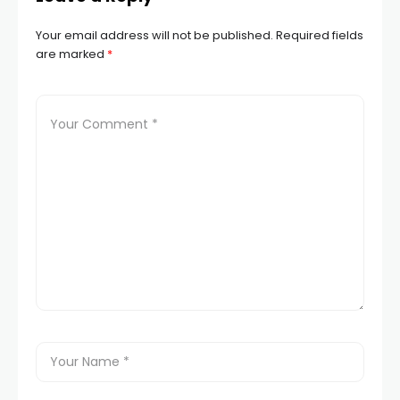
Your email address will not be published.
Required fields
are marked
*