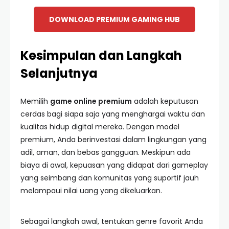
DOWNLOAD PREMIUM GAMING HUB
Kesimpulan dan Langkah
Selanjutnya
Memilih
game online premium
adalah keputusan
cerdas bagi siapa saja yang menghargai waktu dan
kualitas hidup digital mereka. Dengan model
premium, Anda berinvestasi dalam lingkungan yang
adil, aman, dan bebas gangguan. Meskipun ada
biaya di awal, kepuasan yang didapat dari gameplay
yang seimbang dan komunitas yang suportif jauh
melampaui nilai uang yang dikeluarkan.
Sebagai langkah awal, tentukan genre favorit Anda