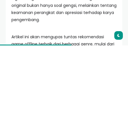
original bukan hanya soal gengsi, melainkan tentang
keamanan perangkat dan apresiasi terhadap karya
pengembang.
Artikel ini akan mengupas tuntas rekomendasi
game offline terbaik dari berbagai genre, mulai dari
RPG yang mendalam hingga game santai pemacu
adrenalin. Kami memastikan setiap judul dalam
daftar ini adalah versi original yang bisa Anda
dapatkan melalui platform resmi seperti Google
Play Store, App Store, atau Steam.
Daftar Isi
Mengapa Harus Memilih Game Offline
Original?
Kriteria Game Offline Terbaik