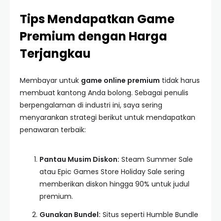
Tips Mendapatkan Game
Premium dengan Harga
Terjangkau
Membayar untuk
game online premium
tidak harus
membuat kantong Anda bolong. Sebagai penulis
berpengalaman di industri ini, saya sering
menyarankan strategi berikut untuk mendapatkan
penawaran terbaik:
Pantau Musim Diskon:
Steam Summer Sale
atau Epic Games Store Holiday Sale sering
memberikan diskon hingga 90% untuk judul
premium.
Gunakan Bundel:
Situs seperti Humble Bundle