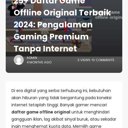
25+ Daftar Game
Offline Original Terbaik
2024: Pengalaman
Gaming Premium
Tanpa Internet
ADMIN
3 VIEWS
0 COMMENTS
4 MONTHS AGO
Di era digital yang serba terhubung ini, kebutuhan
akan hiburan yang tidak bergantung pada koneksi
internet tetaplah tinggi. Banyak gamer mencari
daftar game offline original
untuk menghindari
gangguan iklan, lag akibat sinyal buruk, atau sekadar
ingin menghemat kuota data. Memilih game