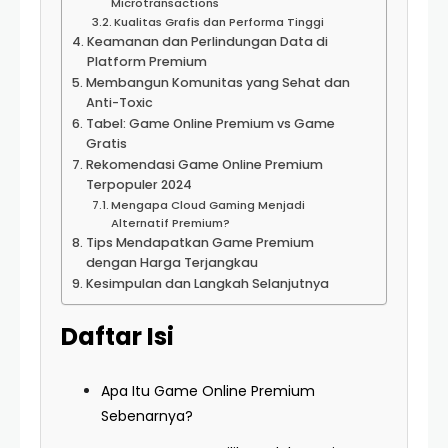
Microtransactions
Kualitas Grafis dan Performa Tinggi
Keamanan dan Perlindungan Data di
Platform Premium
Membangun Komunitas yang Sehat dan
Anti-Toxic
Tabel: Game Online Premium vs Game
Gratis
Rekomendasi Game Online Premium
Terpopuler 2024
Mengapa Cloud Gaming Menjadi
Alternatif Premium?
Tips Mendapatkan Game Premium
dengan Harga Terjangkau
Kesimpulan dan Langkah Selanjutnya
Daftar Isi
Apa Itu Game Online Premium
Sebenarnya?