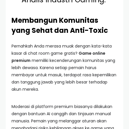
Membangun Komunitas
yang Sehat dan Anti-Toxic
Pernahkah Anda merasa muak dengan kata-kata
kasar di chat room game gratis?
Game online
premium
memiliki kecenderungan komunitas yang
lebih dewasa. Karena setiap pemain harus
membayar untuk masuk, terdapat rasa kepemilikan
dan tanggung jawab yang lebih besar terhadap
akun mereka.
Moderasi di platform premium biasanya dilakukan
dengan bantuan AI canggih dan tinjauan manual
manusia. Pemain yang melanggar aturan akan
menghadapi risiko kehilangan akses ke game yang