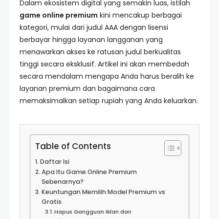
Dalam ekosistem digital yang semakin luas, istilah
game online premium
kini mencakup berbagai
kategori, mulai dari judul AAA dengan lisensi
berbayar hingga layanan langganan yang
menawarkan akses ke ratusan judul berkualitas
tinggi secara eksklusif. Artikel ini akan membedah
secara mendalam mengapa Anda harus beralih ke
layanan premium dan bagaimana cara
memaksimalkan setiap rupiah yang Anda keluarkan.
Table of Contents
Daftar Isi
Apa Itu Game Online Premium
Sebenarnya?
Keuntungan Memilih Model Premium vs
Gratis
Hapus Gangguan Iklan dan