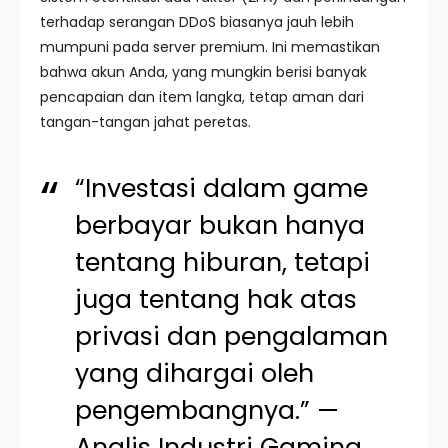
terhadap serangan DDoS biasanya jauh lebih
mumpuni pada server premium. Ini memastikan
bahwa akun Anda, yang mungkin berisi banyak
pencapaian dan item langka, tetap aman dari
tangan-tangan jahat peretas.
“Investasi dalam game
berbayar bukan hanya
tentang hiburan, tetapi
juga tentang hak atas
privasi dan pengalaman
yang dihargai oleh
pengembangnya.” —
Analis Industri Gaming.