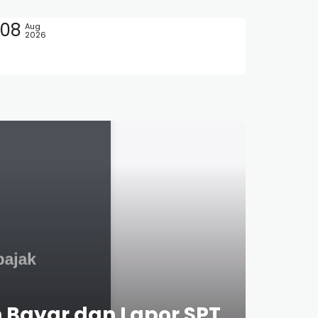
08
Aug
2026
 Bayar dan Lapor SPT