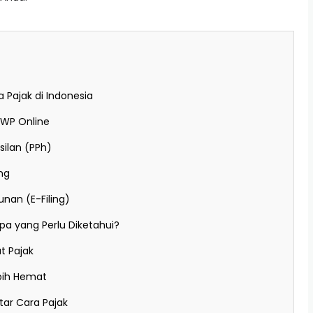
Pajak di Indonesia
PWP Online
silan (PPh)
ing
nan (E-Filing)
Apa yang Perlu Diketahui?
t Pajak
ebih Hemat
ar Cara Pajak