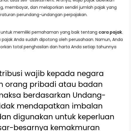
ganut asas
self-assessment
. Artinya, wajib pajak diberikan
, membayar, dan melaporkan sendiri jumlah pajak yang
eraturan perundang-undangan perpajakan.
ra untuk memiliki pemahaman yang baik tentang
cara pajak
.
a pajak Anda sudah dipotong oleh perusahaan. Namun, Anda
orkan total penghasilan dan harta Anda setiap tahunnya
tribusi wajib kepada negara
h orang pribadi atau badan
emaksa berdasarkan Undang-
tidak mendapatkan imbalan
dan digunakan untuk keperluan
esar-besarnya kemakmuran