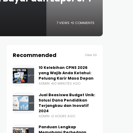
7 VIEWS
0 COMMENTS
Recommended
View All
10 Kelebihan CPNS 2026
yang Wajib Anda Ketahui:
Peluang Karir Masa Depan
ADMIN
60 MINUTES AGO
Jual Beasiswa Budget Unik:
Solusi Dana Pendidikan
Terjangkau dan Inovatif
2024
ADMIN
2 HOURS AGO
Panduan Lengkap
Memahami Perbedaan