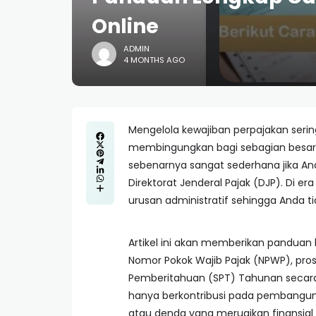
Online
ADMIN
4 MONTHS AGO
Mengelola kewajiban perpajakan seri
membingungkan bagi sebagian besa
sebenarnya sangat sederhana jika An
Direktorat Jenderal Pajak (DJP). Di e
urusan administratif sehingga Anda ti
Artikel ini akan memberikan panduan
Nomor Pokok Wajib Pajak (NPWP), pros
Pemberitahuan (SPT) Tahunan secara
hanya berkontribusi pada pembangunan
atau denda yang merugikan finansial