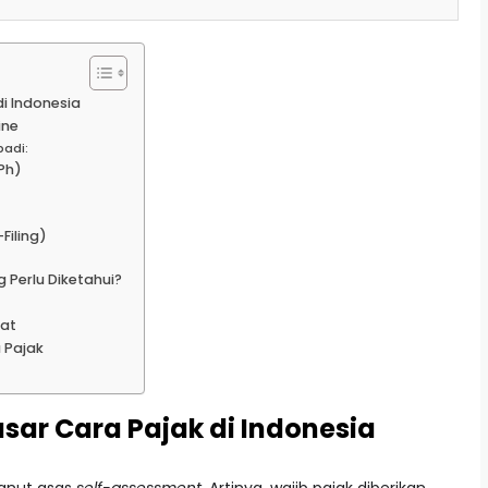
i Indonesia
ine
badi:
Ph)
Filing)
 Perlu Diketahui?
mat
 Pajak
r Cara Pajak di Indonesia