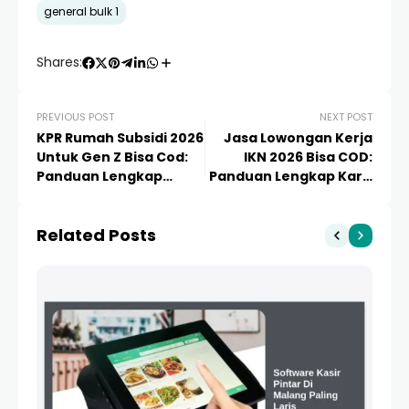
general bulk 1
Shares:
PREVIOUS POST
NEXT POST
KPR Rumah Subsidi 2026
Jasa Lowongan Kerja
Untuk Gen Z Bisa Cod:
IKN 2026 Bisa COD:
Panduan Lengkap
Panduan Lengkap Karir
Mewujudkan Hunian
di Ibu Kota Nusantara
Impian
Related Posts