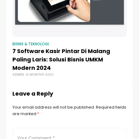
BISNIS & TEKNOLOGI
BIS
7 Software Kasir Pintar Di Malang
1
Paling Laris: Solusi Bisnis UMKM
20
Modern 2024
Bi
ADMIN
2 MONTHS AGO
AD
Leave a Reply
Your email address will not be published.
Required fields
are marked
*