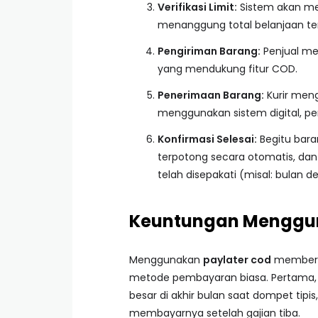
Verifikasi Limit:
Sistem akan me
menanggung total belanjaan te
Pengiriman Barang:
Penjual me
yang mendukung fitur COD.
Penerimaan Barang:
Kurir men
menggunakan sistem digital, pe
Konfirmasi Selesai:
Begitu baran
terpotong secara otomatis, da
telah disepakati (misal: bulan d
Keuntungan Menggun
Menggunakan
paylater cod
memberik
metode pembayaran biasa. Pertama,
besar di akhir bulan saat dompet ti
membayarnya setelah gajian tiba.