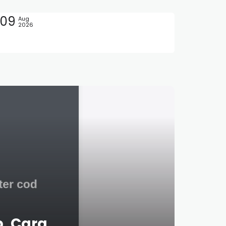
09
Aug
2026
, Cara