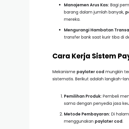
Manajemen Arus Kas:
Bagi pem
barang dalam jumlah banyak,
p
mereka.
Mengurangi Hambatan Transak
transfer bank saat kurir tiba di
Cara Kerja Sistem Pa
Mekanisme
paylater cod
mungkin ter
sistematis. Berikut adalah langkah-lan
Pemilihan Produk:
Pembeli memi
sama dengan penyedia jasa keu
Metode Pembayaran:
Di halam
menggunakan
paylater cod
.