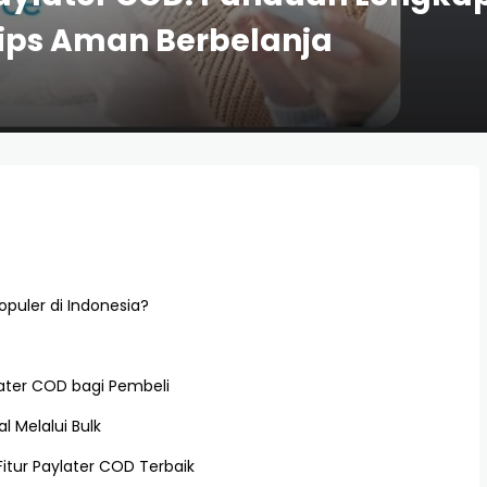
ips Aman Berbelanja
puler di Indonesia?
ter COD bagi Pembeli
l Melalui Bulk
tur Paylater COD Terbaik