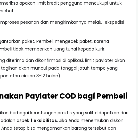
meriksa apakah limit kredit pengguna mencukupi untuk
rsebut.
mproses pesanan dan mengirimkannya melalui ekspedisi
gantarkan paket. Pembeli mengecek paket. Karena
mbeli tidak memberikan uang tunai kepada kurir.
g diterima dan dikonfirmasi di aplikasi, limit paylater akan
n tagihan akan muncul pada tanggal jatuh tempo yang
epan atau cicilan 3-12 bulan).
akan Paylater COD bagi Pembeli
an berbagai keuntungan praktis yang sulit didapatkan dari
 adalah aspek
fleksibilitas
. Jika Anda menemukan diskon
pis, Anda tetap bisa mengamankan barang tersebut dan