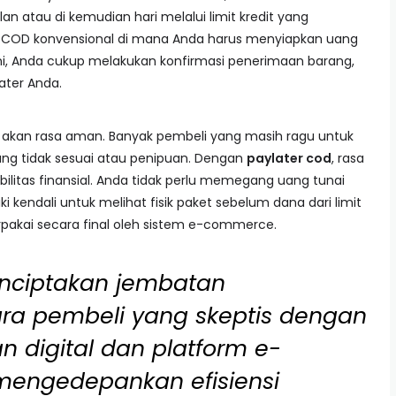
n atau di kemudian hari melalui limit kredit yang
n COD konvensional di mana Anda harus menyiapkan uang
 ini, Anda cukup melakukan konfirmasi penerimaan barang,
ater Anda.
ar akan rasa aman. Banyak pembeli yang masih ragu untuk
ng tidak sesuai atau penipuan. Dengan
paylater cod
, rasa
ilitas finansial. Anda tidak perlu memegang uang tunai
 kendali untuk melihat fisik paket sebelum dana dari limit
rpakai secara final oleh sistem e-commerce.
nciptakan jembatan
ra pembeli yang skeptis dengan
n digital dan platform e-
engedepankan efisiensi