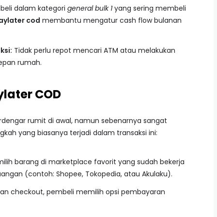
beli dalam kategori
general bulk 1
yang sering membeli
aylater cod
membantu mengatur cash flow bulanan
si:
Tidak perlu repot mencari ATM atau melakukan
 depan rumah.
ylater COD
dengar rumit di awal, namun sebenarnya sangat
gkah yang biasanya terjadi dalam transaksi ini:
lih barang di marketplace favorit yang sudah bekerja
angan (contoh: Shopee, Tokopedia, atau Akulaku).
an checkout, pembeli memilih opsi pembayaran