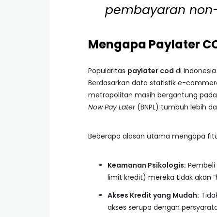
pembayaran non-t
Mengapa Paylater COD
Popularitas
paylater cod
di Indonesia
Berdasarkan data statistik e-commerce
metropolitan masih bergantung pada m
Now Pay Later
(BNPL) tumbuh lebih dar
Beberapa alasan utama mengapa fitur 
Keamanan Psikologis:
Pembeli 
limit kredit) mereka tidak akan “
Akses Kredit yang Mudah:
Tidak
akses serupa dengan persyaratan