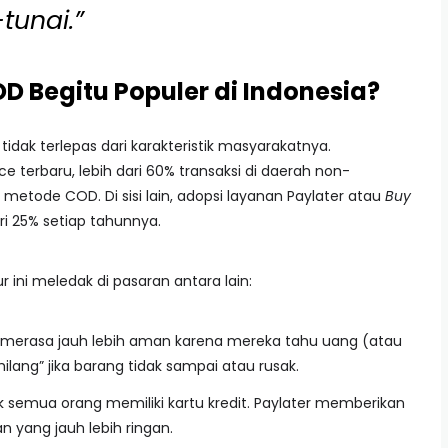
unai.”
 Begitu Populer di Indonesia?
 tidak terlepas dari karakteristik masyarakatnya.
 terbaru, lebih dari 60% transaksi di daerah non-
etode COD. Di sisi lain, adopsi layanan Paylater atau
Buy
i 25% setiap tahunnya.
ini meledak di pasaran antara lain:
merasa jauh lebih aman karena mereka tahu uang (atau
hilang” jika barang tidak sampai atau rusak.
 semua orang memiliki kartu kredit. Paylater memberikan
 yang jauh lebih ringan.