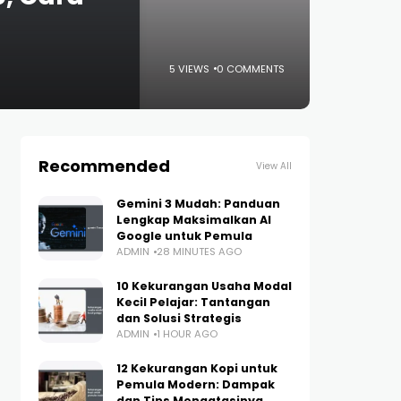
5 VIEWS
0 COMMENTS
Recommended
View All
Gemini 3 Mudah: Panduan
Lengkap Maksimalkan AI
Google untuk Pemula
ADMIN
28 MINUTES AGO
10 Kekurangan Usaha Modal
Kecil Pelajar: Tantangan
dan Solusi Strategis
ADMIN
1 HOUR AGO
12 Kekurangan Kopi untuk
Pemula Modern: Dampak
dan Tips Mengatasinya