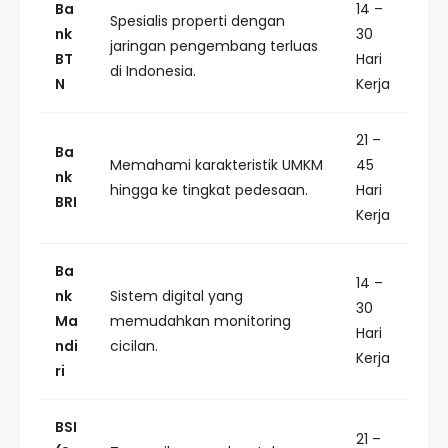
Ba
14 –
Spesialis properti dengan
nk
30
jaringan pengembang terluas
BT
Hari
di Indonesia.
N
Kerja
21 –
Ba
Memahami karakteristik UMKM
45
nk
hingga ke tingkat pedesaan.
Hari
BRI
Kerja
Ba
14 –
nk
Sistem digital yang
30
Ma
memudahkan monitoring
Hari
ndi
cicilan.
Kerja
ri
BSI
21 –