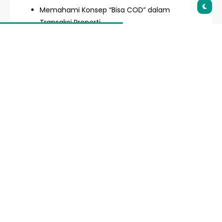
Memahami Konsep “Bisa COD” dalam
Transaksi Properti
Keunggulan Program Rumah Subsidi Tahun
2026
Langkah-Langkah Mengajukan KPR dengan
Cepat
Tips Mengatur Keuangan Gen Z untuk Cicilan
Rumah
Rekomendasi Lokasi Rumah Subsidi Terpopuler
Kesimpulan dan Langkah Selanjutnya
Table of Contents
Pendahuluan: Tantangan Properti di Tahun 2026
Apa Itu KPR Rumah Subsidi 2026 Untuk Gen Z Bisa
Cod?
Syarat Utama Mengajukan KPR Subsidi bagi Gen