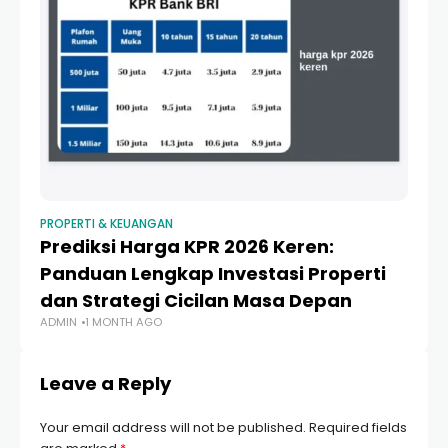
PROPERTI & KEUANGAN
PR
Prediksi Harga KPR 2026 Keren:
K
Panduan Lengkap Investasi Properti
A
dan Strategi Cicilan Masa Depan
B
ADMIN
1 MONTH AGO
AD
Leave a Reply
Your email address will not be published.
Required fields