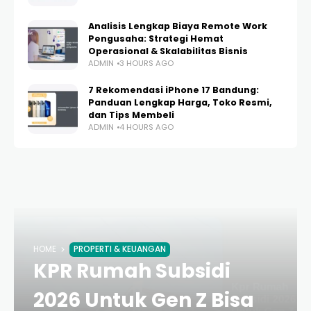
Analisis Lengkap Biaya Remote Work
Pengusaha: Strategi Hemat
Operasional & Skalabilitas Bisnis
ADMIN
3 HOURS AGO
7 Rekomendasi iPhone 17 Bandung:
Panduan Lengkap Harga, Toko Resmi,
dan Tips Membeli
ADMIN
4 HOURS AGO
HOME
PROPERTI & KEUANGAN
KPR Rumah Subsidi
2026 Untuk Gen Z Bisa