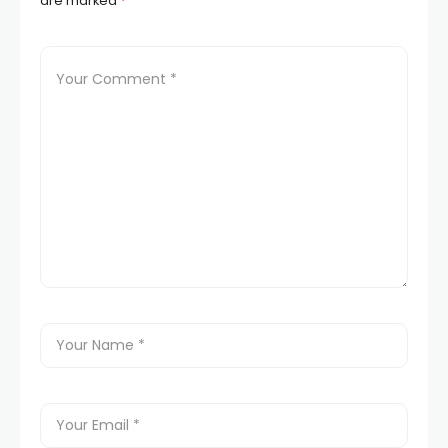
are marked
*