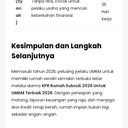
(Sy
Tanpa riba, cocok untuk
35
ari
pelaku usaha yang mencari
Hari
ah
keberkahan finansial.
Kerja
)
Kesimpulan dan Langkah
Selanjutnya
Memasuki tahun 2026, peluang pelaku UMKM untuk
memiliki rumah sendiri semakin terbuka lebar
melalui skema
KPR Rumah Subsidi 2026 Untuk
UMKM Terbaik 2026
. Dengan persiapan yang
matang, laporan keuangan yang rapi, dan menjaga
skor kredit tetap bersih, rumah impian bukan lagi
sekadar angan-angan.