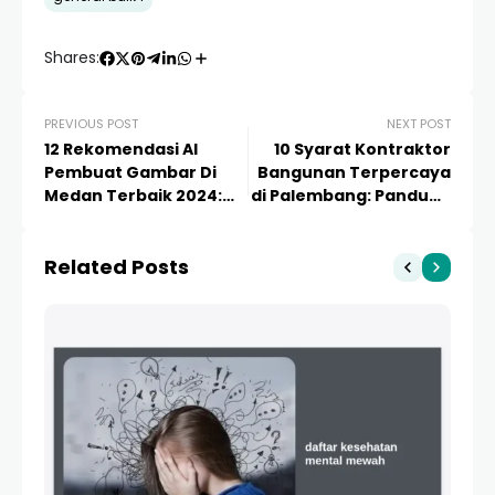
Shares:
PREVIOUS POST
NEXT POST
12 Rekomendasi AI
10 Syarat Kontraktor
Pembuat Gambar Di
Bangunan Terpercaya
Medan Terbaik 2024:
di Palembang: Panduan
Solusi Kreatif untuk
Lengkap Agar Proyek
UMKM & Desainer
Aman
Related Posts