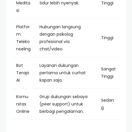
Medita
tidur lebih nyenyak.
Tinggi
si
Platfor
Hubungan langsung
m
dengan psikolog
Tinggi
Teleko
profesional via
nseling
chat/video.
Bot
Layanan dukungan
Sangat
Terapi
pertama untuk curhat
Tinggi
AI
kapan saja.
Komu
Grup dukungan sebaya
Sedan
nitas
(peer support) untuk
g
Online
berbagi pengalaman.