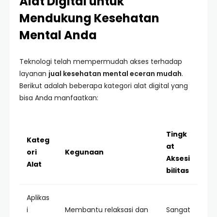
Alat Digital untuk
Mendukung Kesehatan
Mental Anda
Teknologi telah mempermudah akses terhadap
layanan
jual kesehatan mental eceran mudah
.
Berikut adalah beberapa kategori alat digital yang
bisa Anda manfaatkan:
Tingk
Kateg
at
ori
Kegunaan
Aksesi
Alat
bilitas
Aplikas
i
Membantu relaksasi dan
Sangat