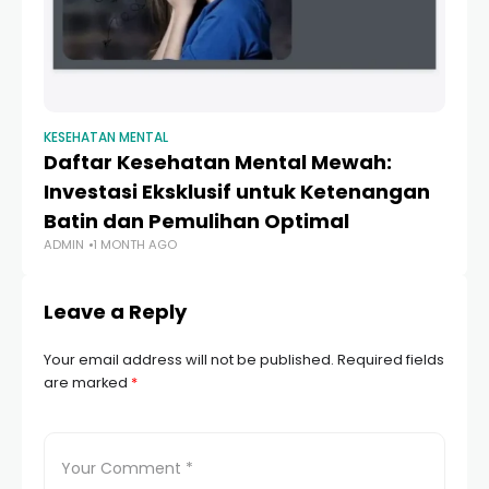
KESEHATAN MENTAL
KE
Daftar Kesehatan Mental Mewah:
M
Investasi Eksklusif untuk Ketenangan
M
Batin dan Pemulihan Optimal
Le
ADMIN
1 MONTH AGO
AD
Leave a Reply
Your email address will not be published.
Required fields
are marked
*