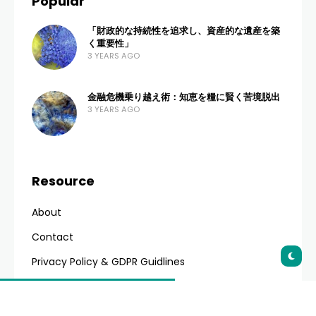
Sesuai Syariat Islam
ADMIN
4 VIEWS
0 COMMENTS
4 MONTHS AGO
Daftar Isi
Pendahuluan: Urgensi Review Kesehatan
Mental Halal
Apa Itu Kesehatan Mental Halal?
Mengapa Pendekatan Halal Sangat
Penting Bagi Muslim?
Aspek Utama dalam Review Kesehatan
Mental Halal
Metode Terapi Psikologi dalam Islam