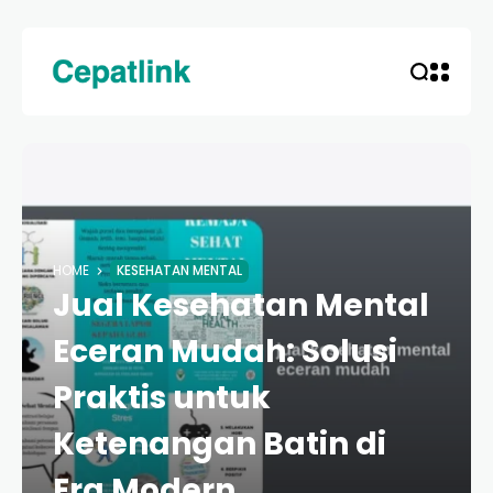
HOME
KESEHATAN MENTAL
Jual Kesehatan Mental
Eceran Mudah: Solusi
Praktis untuk
Ketenangan Batin di
Era Modern