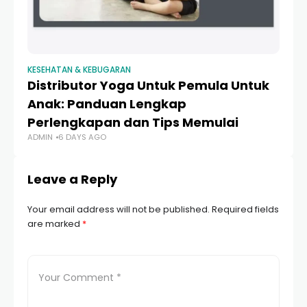
KESEHATAN & KEBUGARAN
KE
Distributor Yoga Untuk Pemula Untuk
P
Anak: Panduan Lengkap
M
Perlengkapan dan Tips Memulai
C
ADMIN
6 DAYS AGO
AD
Leave a Reply
Your email address will not be published.
Required fields
are marked
*