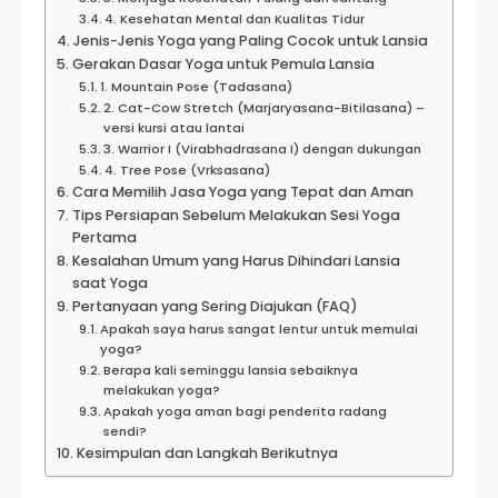
4. Kesehatan Mental dan Kualitas Tidur
Jenis-Jenis Yoga yang Paling Cocok untuk Lansia
Gerakan Dasar Yoga untuk Pemula Lansia
1. Mountain Pose (Tadasana)
2. Cat-Cow Stretch (Marjaryasana-Bitilasana) –
versi kursi atau lantai
3. Warrior I (Virabhadrasana I) dengan dukungan
4. Tree Pose (Vrksasana)
Cara Memilih Jasa Yoga yang Tepat dan Aman
Tips Persiapan Sebelum Melakukan Sesi Yoga
Pertama
Kesalahan Umum yang Harus Dihindari Lansia
saat Yoga
Pertanyaan yang Sering Diajukan (FAQ)
Apakah saya harus sangat lentur untuk memulai
yoga?
Berapa kali seminggu lansia sebaiknya
melakukan yoga?
Apakah yoga aman bagi penderita radang
sendi?
Kesimpulan dan Langkah Berikutnya