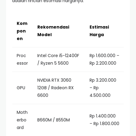
adalah rincian estimasi harganya:
Kom
Rekomendasi
Estimasi
pon
Model
Harga
en
Proc
Intel Core i5-12400F
Rp 1.600.000 –
essor
/ Ryzen 5 5600
Rp 2.200.000
NVIDIA RTX 3060
Rp 3.200.000
GPU
12GB / Radeon RX
– Rp
6600
4.500.000
Moth
Rp 1.400.000
erbo
B660M / B550M
– Rp 1.800.000
ard