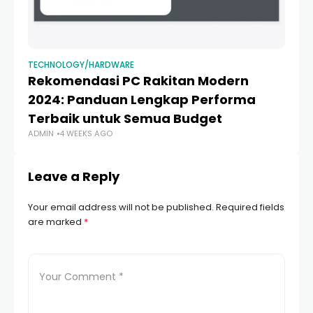
TECHNOLOGY/HARDWARE
TE
Rekomendasi PC Rakitan Modern
P
2024: Panduan Lengkap Performa
R
Terbaik untuk Semua Budget
Es
ADMIN
4 WEEKS AGO
AD
Leave a Reply
Your email address will not be published.
Required fields
are marked
*