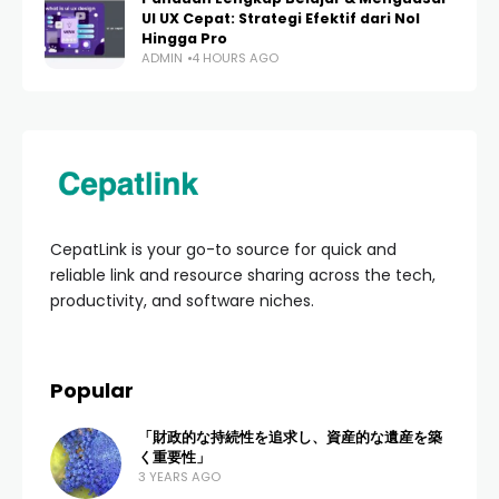
UI UX Cepat: Strategi Efektif dari Nol
Hingga Pro
ADMIN
4 HOURS AGO
CepatLink is your go-to source for quick and
reliable link and resource sharing across the tech,
productivity, and software niches.
Popular
「財政的な持続性を追求し、資産的な遺産を築
く重要性」
3 YEARS AGO