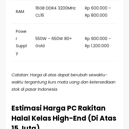
16GB DDR4 3200MHz
Rp 600.000 –
RAM
CL16
Rp 800.000
Powe
r
550W – 650W 80+
Rp 900.000 –
Suppl
Gold
Rp 1.200.000
y
Catatan: Harga di atas dapat berubah sewaktu-
waktu tergantung kurs mata uang dan ketersediaan
stok di pasar Indonesia.
Estimasi Harga PC Rakitan
Halal Kelas High-End (Di Atas
15 Juta)