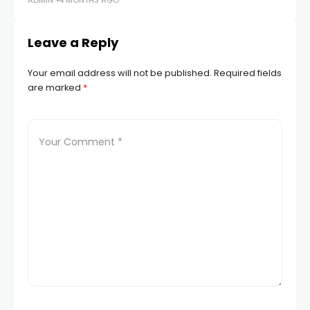
ADMIN
4 MONTHS AGO
AD
Leave a Reply
Your email address will not be published.
Required fields
are marked
*