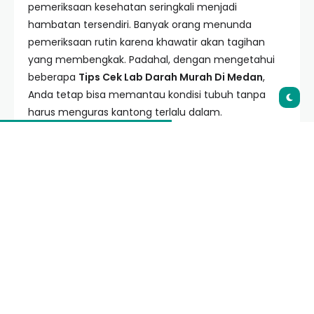
pemeriksaan kesehatan seringkali menjadi
hambatan tersendiri. Banyak orang menunda
pemeriksaan rutin karena khawatir akan tagihan
yang membengkak. Padahal, dengan mengetahui
beberapa
Tips Cek Lab Darah Murah Di Medan
,
Anda tetap bisa memantau kondisi tubuh tanpa
harus menguras kantong terlalu dalam.
Daftar Isi
Mengapa Penting Melakukan Cek Darah
Rutin?
Faktor yang Memengaruhi Harga Cek
Lab di Medan
12 Tips Cek Lab Darah Murah di Medan
Rekomendasi Laboratorium Terjangkau