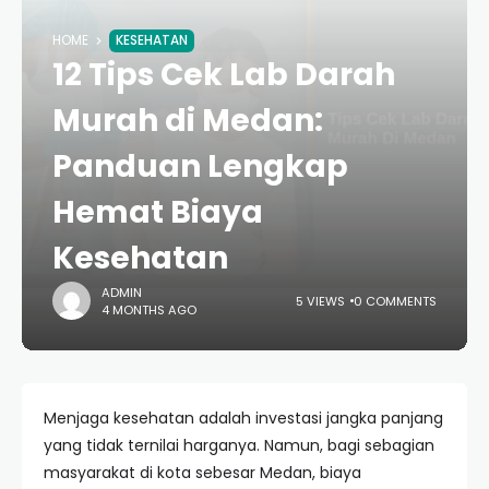
HOME
KESEHATAN
12 Tips Cek Lab Darah
Murah di Medan:
Panduan Lengkap
Hemat Biaya
Kesehatan
ADMIN
5 VIEWS
0 COMMENTS
4 MONTHS AGO
Menjaga kesehatan adalah investasi jangka panjang
yang tidak ternilai harganya. Namun, bagi sebagian
masyarakat di kota sebesar Medan, biaya