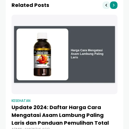
Related Posts
2024
KESEHATAN
KE
Update 2024: Daftar Harga Cara
7
Mengatasi Asam Lambung Paling
D
Laris dan Panduan Pemulihan Total
L