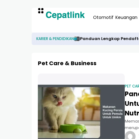
Otomotif
Keuangan
Panduan Lengkap Pendaftar
KARIER & PENDIDIKAN
Pet Care & Business
PET CAR
Pan
Unt
Nutr
Memasu
merupa
aspek 