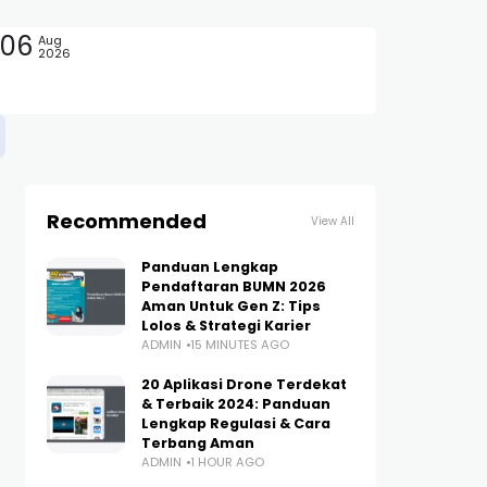
06
Aug
2026
Recommended
View All
Panduan Lengkap
Pendaftaran BUMN 2026
Aman Untuk Gen Z: Tips
Lolos & Strategi Karier
ADMIN
15 MINUTES AGO
20 Aplikasi Drone Terdekat
& Terbaik 2024: Panduan
Lengkap Regulasi & Cara
Terbang Aman
ADMIN
1 HOUR AGO