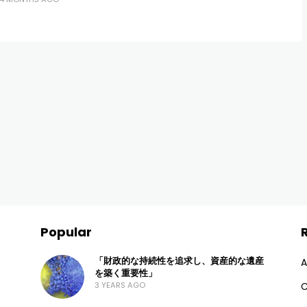
pemula untuk
Popular
「財政的な持続性を追求し、資産的な遺産
A
を築く重要性」
3 YEARS AGO
C