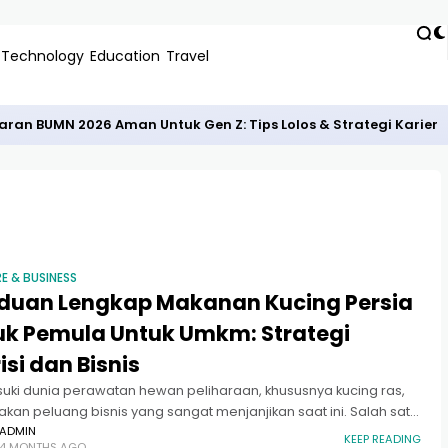
Technology
Education
Travel
an BUMN 2026 Aman Untuk Gen Z: Tips Lolos & Strategi Karier
E & BUSINESS
duan Lengkap Makanan Kucing Persia
uk Pemula Untuk Umkm: Strategi
isi dan Bisnis
ki dunia perawatan hewan peliharaan, khususnya kucing ras,
kan peluang bisnis yang sangat menjanjikan saat ini. Salah satu
yang paling krusial adalah memahami makanan kucing persia
ADMIN
KEEP READING
4 MONTHS AGO