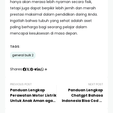
hanya akan merasa lebih nyaman secara fisik,
tetapi juga dapat berpikir lebih jernih dan meraih
prestasi maksimal dalam pendidikan daring Anda.
Ingatlah bahwa tubuh yang sehat adalah aset
paling berharga bagi seorang pelajar dalam
mencapai kesuksesan di masa depan.
TAGS:
general bulk 2
Shares:
PREVIOUS POST
NEXT POST
Panduan Lengkap
Panduan Lengkap
Perawatan Motor Listrik
Chatgpt Bahasa
Untuk Anak Aman agar
Indonesia Bisa Cod Di
Awet dan Tahan Lama
Bandung: Solusi Akses
AI Premium yang Aman