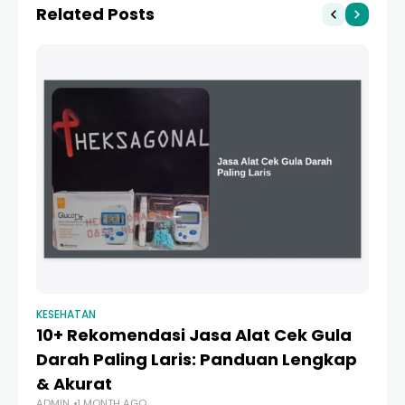
Related Posts
dan Terpercaya
KESEHATAN
KE
10+ Rekomendasi Jasa Alat Cek Gula
1
Darah Paling Laris: Panduan Lengkap
P
& Akurat
T
ADMIN
1 MONTH AGO
AD