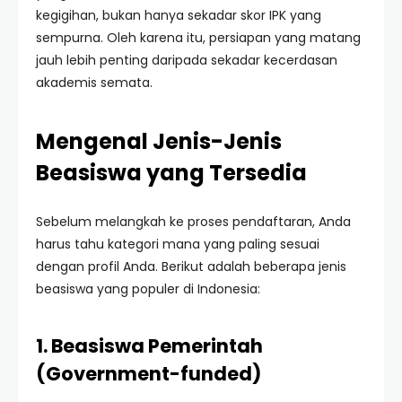
kegigihan, bukan hanya sekadar skor IPK yang
sempurna. Oleh karena itu, persiapan yang matang
jauh lebih penting daripada sekadar kecerdasan
akademis semata.
Mengenal Jenis-Jenis
Beasiswa yang Tersedia
Sebelum melangkah ke proses pendaftaran, Anda
harus tahu kategori mana yang paling sesuai
dengan profil Anda. Berikut adalah beberapa jenis
beasiswa yang populer di Indonesia:
1. Beasiswa Pemerintah
(Government-funded)