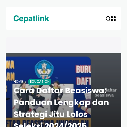
HOME
EDUCATION
Cara Daftar Beasiswa:
Panduan Lengkap dan
Strategi Jitu Lolos
Seleksi 2024/2025