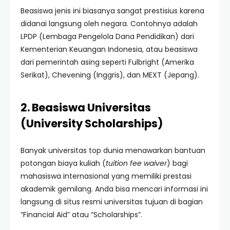
Beasiswa jenis ini biasanya sangat prestisius karena
didanai langsung oleh negara. Contohnya adalah
LPDP (Lembaga Pengelola Dana Pendidikan) dari
Kementerian Keuangan Indonesia, atau beasiswa
dari pemerintah asing seperti Fulbright (Amerika
Serikat), Chevening (Inggris), dan MEXT (Jepang).
2. Beasiswa Universitas
(University Scholarships)
Banyak universitas top dunia menawarkan bantuan
potongan biaya kuliah (
tuition fee waiver
) bagi
mahasiswa internasional yang memiliki prestasi
akademik gemilang. Anda bisa mencari informasi ini
langsung di situs resmi universitas tujuan di bagian
“Financial Aid” atau “Scholarships”.