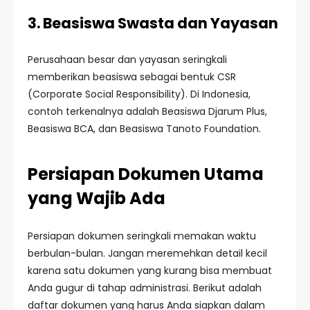
3. Beasiswa Swasta dan Yayasan
Perusahaan besar dan yayasan seringkali
memberikan beasiswa sebagai bentuk CSR
(Corporate Social Responsibility). Di Indonesia,
contoh terkenalnya adalah Beasiswa Djarum Plus,
Beasiswa BCA, dan Beasiswa Tanoto Foundation.
Persiapan Dokumen Utama
yang Wajib Ada
Persiapan dokumen seringkali memakan waktu
berbulan-bulan. Jangan meremehkan detail kecil
karena satu dokumen yang kurang bisa membuat
Anda gugur di tahap administrasi. Berikut adalah
daftar dokumen yang harus Anda siapkan dalam