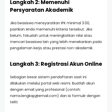
Langkah 2: Memenuhi
Persyaratan Akademik
Jika beasiswa mensyaratkan IPK minimal 3.00,
pastikan Anda memenuhi kriteria tersebut. Jika
belum, fokuslah untuk meningkatkan nilai atau
mencari beasiswa lain yang lebih menekankan pada
pengalaman kerja atau prestasi non-akademik.
Langkah 3: Registrasi Akun Online
Sebagian besar sistem pendaftaran saat ini
dilakukan melalui portal web resmi. Buatlah akun
dengan email yang profesional (contoh:
nama.lengkap@email.com
) dan isi formulir dengan
teliti.