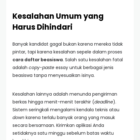
Kesalahan Umum yang
Harus Dihindari
Banyak kandidat gagal bukan karena mereka tidak
pintar, tapi karena kesalahan sepele dalam proses
cara daftar beasiswa
. Salah satu kesalahan fatal
adalah
copy-paste
essay untuk berbagai jenis
beasiswa tanpa menyesuaikan isinya.
Kesalahan lainnya adalah menunda pengiriman
berkas hingga menit-menit terakhir (
deadline
).
Sistem seringkali mengalami kendala teknis atau
down
karena terlalu banyak orang yang masuk
secara bersamaan. Kirimkan aplikasi Anda
setidaknya satu minggu sebelum batas waktu