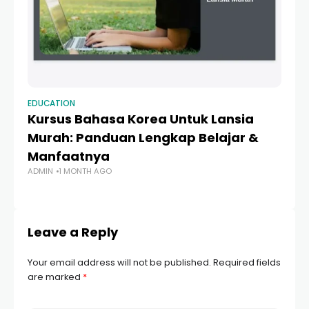
EDUCATION
ED
Kursus Bahasa Korea Untuk Lansia
10
Murah: Panduan Lengkap Belajar &
P
Manfaatnya
di
ADMIN
1 MONTH AGO
AD
Leave a Reply
Your email address will not be published.
Required fields
are marked
*