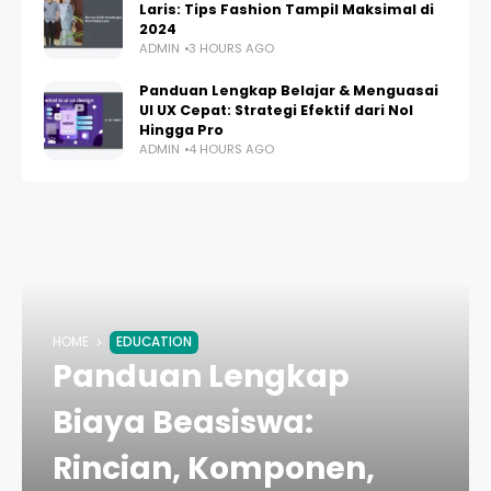
Laris: Tips Fashion Tampil Maksimal di
2024
ADMIN
3 HOURS AGO
Panduan Lengkap Belajar & Menguasai
UI UX Cepat: Strategi Efektif dari Nol
Hingga Pro
ADMIN
4 HOURS AGO
HOME
EDUCATION
Panduan Lengkap
Biaya Beasiswa:
Rincian, Komponen,