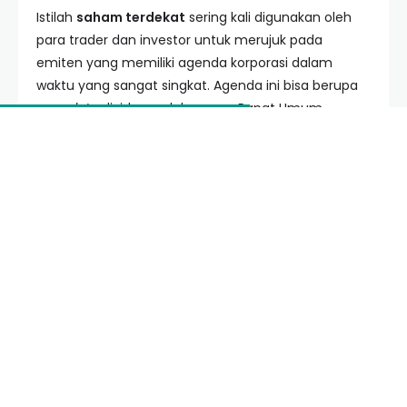
Istilah
saham terdekat
sering kali digunakan oleh
para trader dan investor untuk merujuk pada
emiten yang memiliki agenda korporasi dalam
waktu yang sangat singkat. Agenda ini bisa berupa
cum date
dividen, pelaksanaan Rapat Umum
Pemegang Saham (RUPS),
stock split
, hingga rilis
laporan kinerja kuartalan yang diprediksi akan positif.
Bagi seorang
swing trader
, mencari
saham
terdekat
berarti mencari aset yang sedang berada
di area
support
kuat dan siap untuk memantul ke
atas. Sementara bagi investor jangka panjang,
istilah ini mungkin merujuk pada saham-saham
yang valuasinya masih terdiskon namun memiliki
katalis positif yang akan segera rilis.
Kecepatan dalam mendapatkan informasi adalah