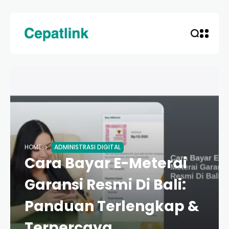
HOME
ADMINISTRASI DIGITAL
Cara Bayar E-Meterai
Garansi Resmi Di Bali:
Panduan Terlengkap &
Terpercaya