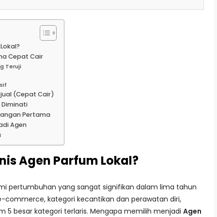
Lokal?
ma Cepat Cair
g Teruji
)
sif
jual (Cepat Cair)
 Diminati
m Tangan Pertama
adi Agen
a
nis Agen Parfum Lokal?
ami pertumbuhan yang sangat signifikan dalam lima tahun
r e-commerce, kategori kecantikan dan perawatan diri,
m 5 besar kategori terlaris. Mengapa memilih menjadi
Agen