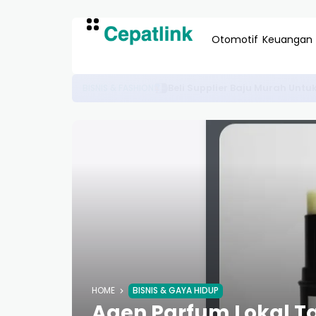
Otomotif
Keuangan
Review Paspor Online Online:
LAYANAN PUBLIK
HOME
BISNIS & GAYA HIDUP
Agen Parfum Lokal T