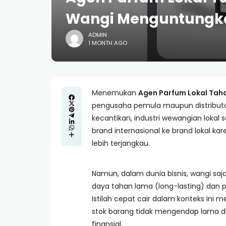
Wangi Menguntungk
ADMIN
1 MONTH AGO
Menemukan
Agen Parfum Lokal Tah
pengusaha pemula maupun distributor
kecantikan, industri wewangian lokal
brand internasional ke brand lokal k
lebih terjangkau.
Namun, dalam dunia bisnis, wangi sa
daya tahan lama (long-lasting) dan p
Istilah cepat cair dalam konteks ini 
stok barang tidak mengendap lama d
finansial.