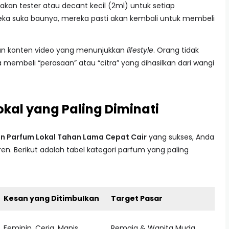
akan tester atau decant kecil (2ml) untuk setiap
reka suka baunya, mereka pasti akan kembali untuk membeli
n konten video yang menunjukkan
lifestyle
. Orang tidak
embeli “perasaan” atau “citra” yang dihasilkan dari wangi
okal yang Paling Diminati
n Parfum Lokal Tahan Lama Cepat Cair
yang sukses, Anda
n. Berikut adalah tabel kategori parfum yang paling
Kesan yang Ditimbulkan
Target Pasar
Feminin, Ceria, Manis
Remaja & Wanita Muda