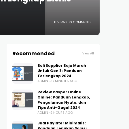
8 VIEWS
0 COMMENTS
Recommended
View All
Beli Supplier Baju Murah
Untuk Gen Z: Panduan
Terlengkap 2024
ADMIN
37 MINUTES AGO
Review Paspor Online
Online: Panduan Lengkap,
Pengalaman Nyata, dan
Tips Anti-Gagal 2024
ADMIN
2 HOURS AGO
Jual Paylater Minimalis:
Panduan Lengkap Solusi