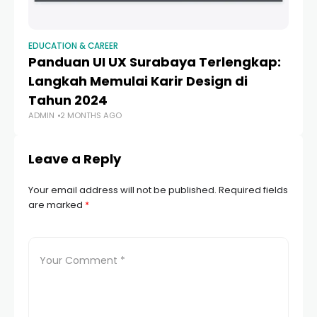
EDUCATION & CAREER
ED
Panduan UI UX Surabaya Terlengkap:
P
Langkah Memulai Karir Design di
20
Tahun 2024
Ti
ADMIN
2 MONTHS AGO
AD
Leave a Reply
Your email address will not be published.
Required fields
are marked
*