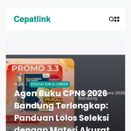
HOME
EDUCATION & CAREER
Agen Buku CPNS 2026
Bandung Terlengkap:
Panduan Lolos Seleksi
dengan Materi Akurat