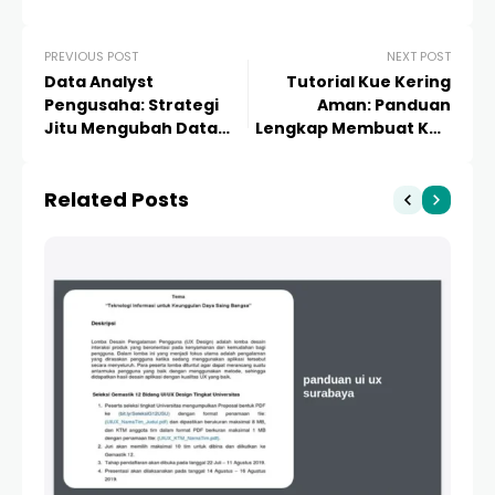
PREVIOUS POST
NEXT POST
Data Analyst
Tutorial Kue Kering
Pengusaha: Strategi
Aman: Panduan
Jitu Mengubah Data
Lengkap Membuat Kue
Menjadi Profit Bisnis
yang Lezat, Higienis,
yang Melimpah
dan Tahan Lama
Related Posts