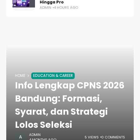
Hingga Pro
ADMIN
4 HOURS AGO
HOME
EDUCATION & CAREER
Info Lengkap CPNS 2026
Bandung: Formasi,
Syarat, dan Strategi
Lolos Seleksi
ADMIN
5 VIEWS
0 COMMENTS
4 MONTHS AGO