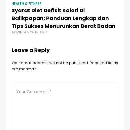
HEALTH & FITNESS
HEA
Syarat Diet Defisit Kalori Di
T
Balikpapan: Panduan Lengkap dan
L
Tips Sukses Menurunkan Berat Badan
s
ADMIN
1 MONTH AGO
AD
Leave a Reply
Your email address will not be published.
Required fields
are marked
*