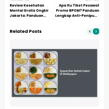
Review Kesehatan
Apa Itu Tiket Pesawat
Mental Gratis Ongkir
Promo BPOM? Panduan
Jakarta: Panduan
Lengkap Anti-Penipuan
Lengkap Memperbaiki
& Tips Berburu Tiket
Kualitas Hidup Digital
Murah
Related Posts
dan Mental