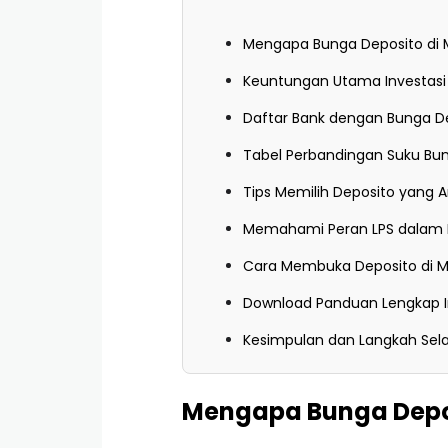
Mengapa Bunga Deposito di M
Keuntungan Utama Investasi
Daftar Bank dengan Bunga De
Tabel Perbandingan Suku Bu
Tips Memilih Deposito yan
Memahami Peran LPS dalam
Cara Membuka Deposito di Ma
Download Panduan Lengkap I
Kesimpulan dan Langkah Sel
Mengapa Bunga Depos