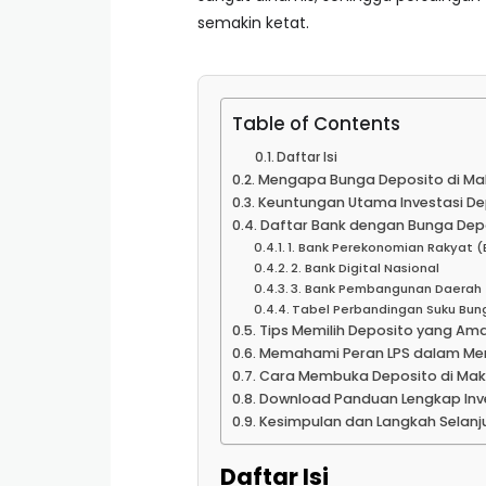
semakin ketat.
Table of Contents
Daftar Isi
Mengapa Bunga Deposito di Mak
Keuntungan Utama Investasi De
Daftar Bank dengan Bunga Depo
1. Bank Perekonomian Rakyat (
2. Bank Digital Nasional
3. Bank Pembangunan Daerah (
Tabel Perbandingan Suku Bun
Tips Memilih Deposito yang A
Memahami Peran LPS dalam Me
Cara Membuka Deposito di Maka
Download Panduan Lengkap Inve
Kesimpulan dan Langkah Selanj
Daftar Isi