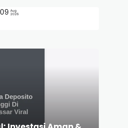
09
Aug
2026
al: Investasi Aman &