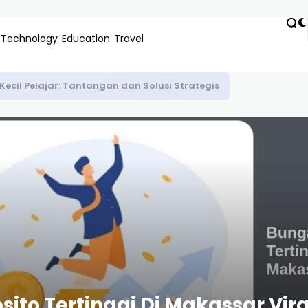
Technology
Education
Travel
ecil Pelajar: Tantangan dan Solusi Strategis
ito Tertinggi Di Makassar Vir