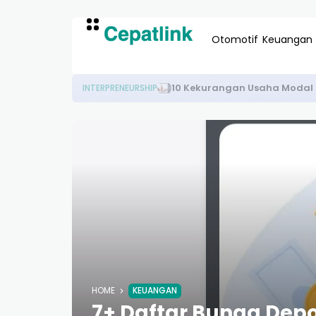
Otomotif
Keuangan
10 Kekurangan Usaha Modal K
INTERPRENEURSHIP
HOME
KEUANGAN
7+ Daftar Bunga Depos