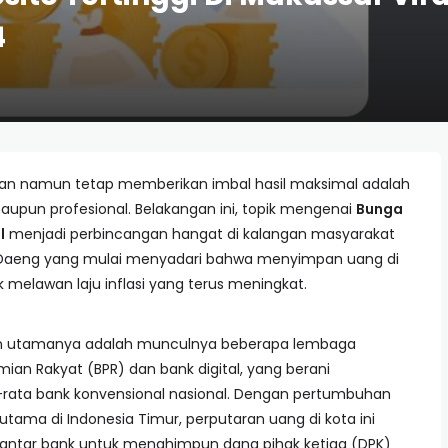
4
man namun tetap memberikan imbal hasil maksimal adalah
maupun profesional. Belakangan ini, topik mengenai
Bunga
l
menjadi perbincangan hangat di kalangan masyarakat
a Daeng yang mulai menyadari bahwa menyimpan uang di
k melawan laju inflasi yang terus meningkat.
asan utamanya adalah munculnya beberapa lembaga
an Rakyat (BPR) dan bank digital, yang berani
-rata bank konvensional nasional. Dengan pertumbuhan
ama di Indonesia Timur, perputaran uang di kota ini
 antar bank untuk menghimpun dana pihak ketiga (DPK)