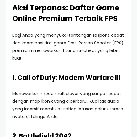
Aksi Terpanas: Daftar Game
Online Premium Terbaik FPS
Bagi Anda yang menyukai tantangan respons cepat
dan koordinasi tim, genre First-Person Shooter (FPS)
premium menawarkan fitur anti-cheat yang lebih
kuat.
1. Call of Duty: Modern Warfare III
Menawarkan mode multiplayer yang sangat cepat
dengan map ikonik yang diperbarui. Kualitas audio
yang imersif membuat setiap letusan peluru terasa
nyata di telinga Anda.
2. Battlefield 2042