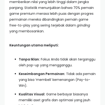
memberikan nilai yang lebih tinggi dalam jangka
panjang. Statistik menunjukkan bahwa 70% pemain
game premium merasa lebih puas dengan progres
permainan mereka dibandingkan pemain game
free-to-play yang sering terjebak dalam
grinding
yang membosankan.
Keuntungan utama meliputi:
Tanpa Iklan:
Fokus Anda tidak akan terganggu
oleh pop-up yang mengganggu.
Keseimbangan Permainan:
Tidak ada pemain
yang bisa ‘membeli’ kemenangan (Pay-to-
Win).
Kualitas Visual:
Game berbayar biasanya
memiliki aset grafis dan optimasi yang jauh