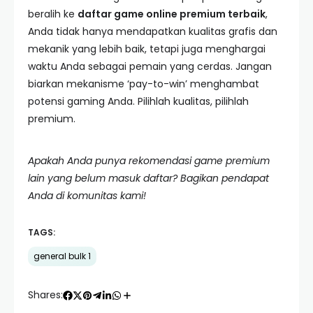
beralih ke
daftar game online premium terbaik
,
Anda tidak hanya mendapatkan kualitas grafis dan
mekanik yang lebih baik, tetapi juga menghargai
waktu Anda sebagai pemain yang cerdas. Jangan
biarkan mekanisme ‘pay-to-win’ menghambat
potensi gaming Anda. Pilihlah kualitas, pilihlah
premium.
Apakah Anda punya rekomendasi game premium
lain yang belum masuk daftar? Bagikan pendapat
Anda di komunitas kami!
TAGS:
general bulk 1
Shares: