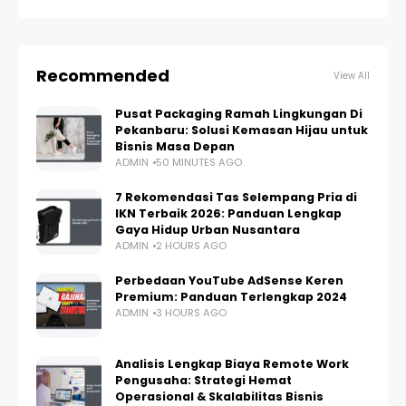
Recommended
View All
Pusat Packaging Ramah Lingkungan Di
Pekanbaru: Solusi Kemasan Hijau untuk
Bisnis Masa Depan
ADMIN
50 MINUTES AGO
7 Rekomendasi Tas Selempang Pria di
IKN Terbaik 2026: Panduan Lengkap
Gaya Hidup Urban Nusantara
ADMIN
2 HOURS AGO
Perbedaan YouTube AdSense Keren
Premium: Panduan Terlengkap 2024
ADMIN
3 HOURS AGO
Analisis Lengkap Biaya Remote Work
Pengusaha: Strategi Hemat
Operasional & Skalabilitas Bisnis