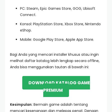
PC: Steam, Epic Games Store, GOG, Ubisoft
Connect.
Konsol: PlayStation Store, Xbox Store, Nintendo
eShop.
Mobile: Google Play Store, Apple App Store.
Bagi Anda yang mencari installer khusus atau ingin
melihat daftar katalog lebih lengkap secara offline,
Anda bisa menggunakan tautan di bawah ini:
DOWNLOAD KATALOG GAME
PREMIUM
Kesimpulan:
Bermain game adalah tentang
mencari kesenangan dan melepas penat. Dengan