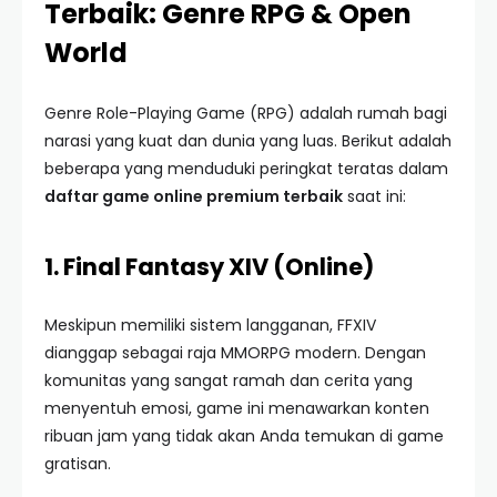
Terbaik: Genre RPG & Open
World
Genre Role-Playing Game (RPG) adalah rumah bagi
narasi yang kuat dan dunia yang luas. Berikut adalah
beberapa yang menduduki peringkat teratas dalam
daftar game online premium terbaik
saat ini:
1. Final Fantasy XIV (Online)
Meskipun memiliki sistem langganan, FFXIV
dianggap sebagai raja MMORPG modern. Dengan
komunitas yang sangat ramah dan cerita yang
menyentuh emosi, game ini menawarkan konten
ribuan jam yang tidak akan Anda temukan di game
gratisan.