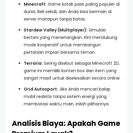
Minecraft:
Game kotak pasir paling populer di
dunia. Beli sekali, dan Anda bisa bermain di
server manapun tanpa batas.
Stardew Valley (Multiplayer):
Simulasi
bertani yang menenangkan. Kini mendukung
mode kooperatif untuk membangun
pertanian impian bersama teman.
Terraria:
Sering disebut sebagai Minecraft 2D,
game ini memiliki konten bos dan item yang
sangat masif untuk diselesaikan secara online.
Grid Autosport:
Jika Anda mencari balap
mobil realistis tanpa sistem energi yang
membatasi waktu main, inilah pilihannya.
Analisis Biaya: Apakah Game