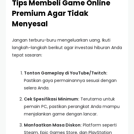
Tips Membeli Game Online
Premium Agar Tidak
Menyesal
Jangan terburu-buru mengeluarkan uang. Ikuti
langkah-langkah berikut agar investasi hiburan Anda
tepat sasaran:
Tonton Gameplay di YouTube/Twitch:
Pastikan gaya permainannya sesuai dengan
selera Anda.
Cek Spesifikasi Minimum:
Terutama untuk
pemain PC, pastikan perangkat Anda mampu
menjalankan game dengan lancar.
Manfaatkan Masa Diskon:
Platform seperti
Steam, Epic Games Store, dan PlayStation