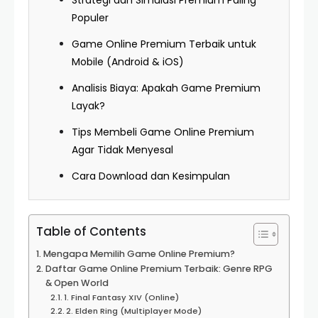
Strategi dan Simulasi Premium Paling
Populer
Game Online Premium Terbaik untuk
Mobile (Android & iOS)
Analisis Biaya: Apakah Game Premium
Layak?
Tips Membeli Game Online Premium
Agar Tidak Menyesal
Cara Download dan Kesimpulan
Table of Contents
Mengapa Memilih Game Online Premium?
Daftar Game Online Premium Terbaik: Genre RPG
& Open World
1. Final Fantasy XIV (Online)
2. Elden Ring (Multiplayer Mode)