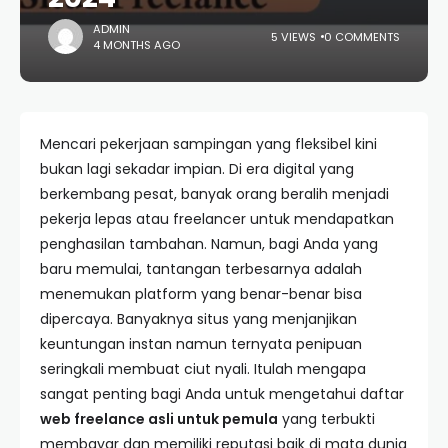
ADMIN
5 VIEWS
0 COMMENTS
4 MONTHS AGO
Mencari pekerjaan sampingan yang fleksibel kini
bukan lagi sekadar impian. Di era digital yang
berkembang pesat, banyak orang beralih menjadi
pekerja lepas atau freelancer untuk mendapatkan
penghasilan tambahan. Namun, bagi Anda yang
baru memulai, tantangan terbesarnya adalah
menemukan platform yang benar-benar bisa
dipercaya. Banyaknya situs yang menjanjikan
keuntungan instan namun ternyata penipuan
seringkali membuat ciut nyali. Itulah mengapa
sangat penting bagi Anda untuk mengetahui daftar
web freelance asli untuk pemula
yang terbukti
membayar dan memiliki reputasi baik di mata dunia