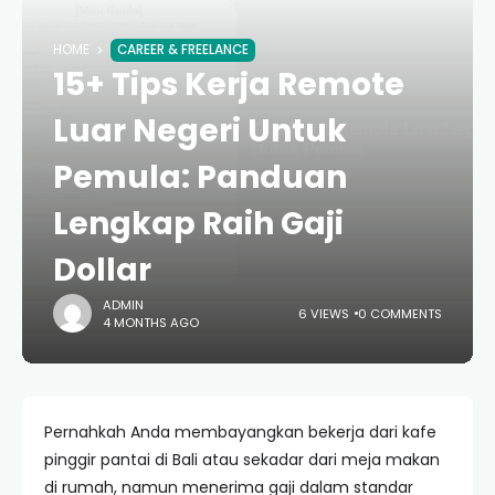
HOME
CAREER & FREELANCE
15+ Tips Kerja Remote
Luar Negeri Untuk
Pemula: Panduan
Lengkap Raih Gaji
Dollar
ADMIN
6 VIEWS
0 COMMENTS
4 MONTHS AGO
Pernahkah Anda membayangkan bekerja dari kafe
pinggir pantai di Bali atau sekadar dari meja makan
di rumah, namun menerima gaji dalam standar