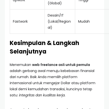
Upwork
Tinggi
(Global)
Desain/IT
Fastwork
(Lokal/Region
Mudah
al)
Kesimpulan & Langkah
Selanjutnya
Menemukan
web freelance asli untuk pemula
adalah gerbang awal menuju kebebasan finansial
dari rumah. Baik Anda memilih platform
internasional untuk mengejar Dollar atau platform
lokal demi kemudahan transaksi, kuncinya tetap
satu:
integritas dan kualitas kerja.