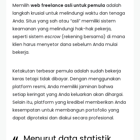
Memilih
web freelance asli untuk pemula
adalah
langkah krusial untuk melindungi waktu dan tenaga
Anda. Situs yang sah atau “asli” memiliki sistem
keamanan yang melindungi hak-hak pekerja,
seperti sistem
escrow
(rekening bersama) di mana
klien harus menyetor dana sebelum Anda mulai
bekerja.
Ketakutan terbesar pemula adalah sudah bekerja
keras tetapi tidak dibayar. Dengan menggunakan
platform resmi, Anda memiliki jaminan bahwa
setiap keringat yang Anda keluarkan akan dihargai.
Selain itu, platform yang kredibel memberikan Anda
kesempatan untuk membangun portofolio yang
dapat diproteksi dan diakui secara profesional.
Menurut data statistik,