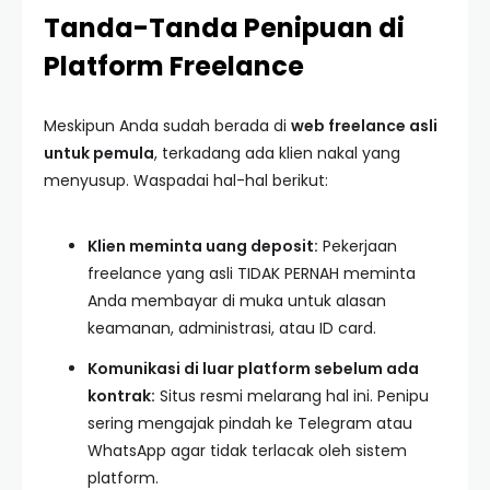
Tanda-Tanda Penipuan di
Platform Freelance
Meskipun Anda sudah berada di
web freelance asli
untuk pemula
, terkadang ada klien nakal yang
menyusup. Waspadai hal-hal berikut:
Klien meminta uang deposit:
Pekerjaan
freelance yang asli TIDAK PERNAH meminta
Anda membayar di muka untuk alasan
keamanan, administrasi, atau ID card.
Komunikasi di luar platform sebelum ada
kontrak:
Situs resmi melarang hal ini. Penipu
sering mengajak pindah ke Telegram atau
WhatsApp agar tidak terlacak oleh sistem
platform.