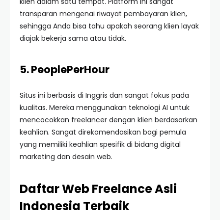
klien dalam satu tempat. Platform ini sangat
transparan mengenai riwayat pembayaran klien,
sehingga Anda bisa tahu apakah seorang klien layak
diajak bekerja sama atau tidak.
5. PeoplePerHour
Situs ini berbasis di Inggris dan sangat fokus pada
kualitas. Mereka menggunakan teknologi AI untuk
mencocokkan freelancer dengan klien berdasarkan
keahlian. Sangat direkomendasikan bagi pemula
yang memiliki keahlian spesifik di bidang digital
marketing dan desain web.
Daftar Web Freelance Asli
Indonesia Terbaik