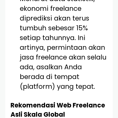
ekonomi freelance
diprediksi akan terus
tumbuh sebesar 15%
setiap tahunnya. Ini
artinya, permintaan akan
jasa freelance akan selalu
ada, asalkan Anda
berada di tempat
(platform) yang tepat.
Rekomendasi Web Freelance
Asli Skala Global