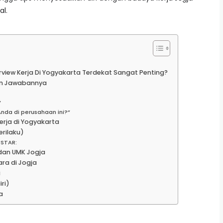
al.
view Kerja Di Yogyakarta Terdekat Sangat Penting?
an Jawabannya
”
nda di perusahaan ini?”
erja di Yogyakarta
erilaku)
 STAR:
dan UMK Jogja
ra di Jogja
i
ri)
a