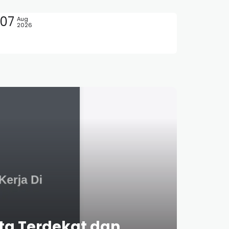
07
Aug
2026
rta Terdekat dan