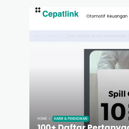
Otomotif
Keuangan
Harga Desain Rumah Minimal
PROPERTI & DESAIN
HOME
KARIR & PENDIDIKAN
100+ Daftar Pertanya