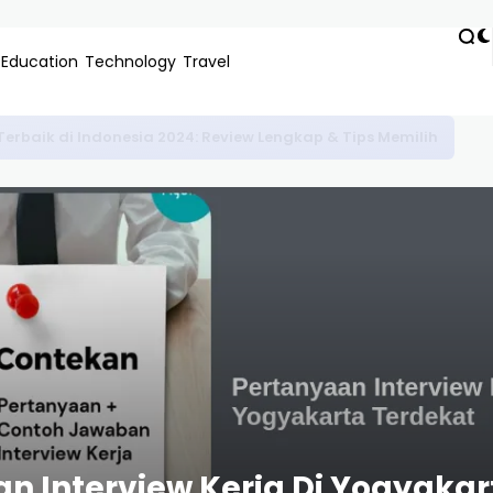
Education
Technology
Travel
is Untuk Pemula: Panduan Lengkap & Estimasi Biaya 2024
an Interview Kerja Di Yogyaka