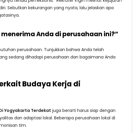
ngnya terlalu perfeksionis.” Rekruter ingin melihat kejujuran
i. Sebutkan kekurangan yang nyata, lalu jelaskan apa
atasinya.
 menerima Anda di perusahaan ini?”
utuhan perusahaan. Tunjukkan bahwa Anda telah
yang sedang dihadapi perusahaan dan bagaimana Anda
rkait Budaya Kerja di
 Di Yogyakarta Terdekat
juga berarti harus siap dengan
litas dan adaptasi lokal. Beberapa perusahaan lokal di
rmonisan tim.