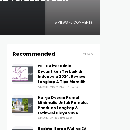
5 VIEWS
0 COMMENTS
Recommended
View All
20+ Daftar Klinik
Kecantikan Terbaik di
Indonesia 2024: Review
Lengkap & Tips Memilih
ADMIN
45 MINUTES AGO
Harga Desain Rumah
Minimalis Untuk Pemula:
Panduan Lengkap &
Estimasi Biaya 2024
ADMIN
2 HOURS AGO
Update Harga Wuling EV