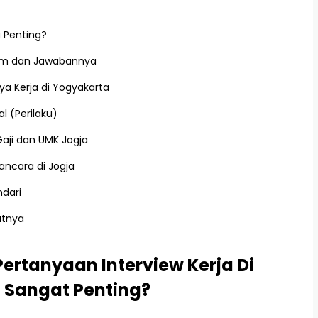
u Penting?
mum dan Jawabannya
ya Kerja di Yogyakarta
l (Perilaku)
aji dan UMK Jogja
ncara di Jogja
ndari
utnya
rtanyaan Interview Kerja Di
 Sangat Penting?