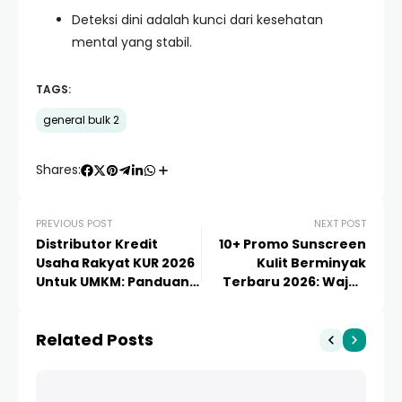
Deteksi dini adalah kunci dari kesehatan
mental yang stabil.
TAGS:
general bulk 2
Shares:
PREVIOUS POST
NEXT POST
Distributor Kredit
10+ Promo Sunscreen
Usaha Rakyat KUR 2026
Kulit Berminyak
Untuk UMKM: Panduan
Terbaru 2026: Wajah
Strategis dan Cara
Bebas Kilap & Hemat!
Pengajuan Efektif
Related Posts