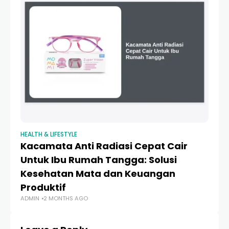
HEALTH & LIFESTYLE
HEA
Kacamata Anti Radiasi Cepat Cair
R
Untuk Ibu Rumah Tangga: Solusi
K
Kesehatan Mata dan Keuangan
R
AD
Produktif
ADMIN
2 MONTHS AGO