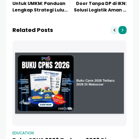
Untuk UMKM: Panduan
Door Tanpa DP di IKN:
Lengkap Strategi Lulus
Solusi Logistik Aman &
dan Peluang Bisnis
Terpercaya
Related Posts
EDUCATION
ED