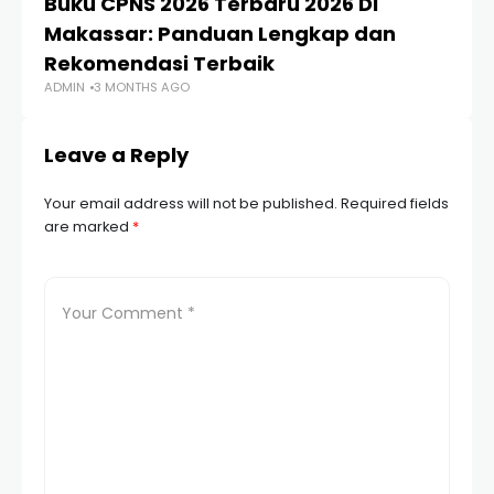
Buku CPNS 2026 Terbaru 2026 Di
1
Makassar: Panduan Lengkap dan
Te
Rekomendasi Terbaik
Fl
ADMIN
3 MONTHS AGO
AD
Leave a Reply
Your email address will not be published.
Required fields
are marked
*