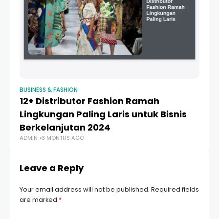
BUSINESS & FASHION
BUS
12+ Distributor Fashion Ramah
10
Lingkungan Paling Laris untuk Bisnis
Mu
Berkelanjutan 2024
2
ADMIN
3 MONTHS AGO
AD
Leave a Reply
Your email address will not be published.
Required fields
are marked
*