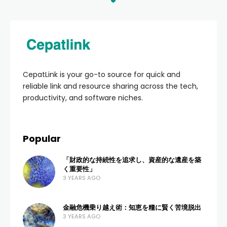
HOME
BISNIS ONLINE
Panduan Lengkap
Spesifikasi Dropship
2024: Syarat, Modal,
dan Strategi Sukses
ADMIN
7 VIEWS
0 COMMENTS
4 MONTHS AGO
Daftar Isi