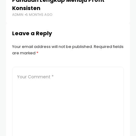
AD
Konsisten
ADMIN
5 MONTHS AGO
Leave a Reply
Your email address will not be published.
Required fields
are marked
*