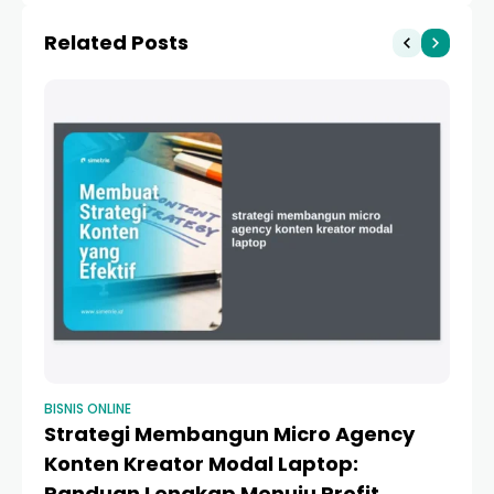
DJP
Related Posts
BISNIS ONLINE
BIS
Strategi Membangun Micro Agency
P
Konten Kreator Modal Laptop:
Mi
Panduan Lengkap Menuju Profit
J