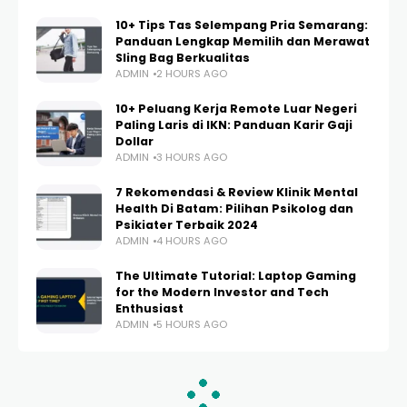
10+ Tips Tas Selempang Pria Semarang:
Panduan Lengkap Memilih dan Merawat
Sling Bag Berkualitas
ADMIN
2 HOURS AGO
10+ Peluang Kerja Remote Luar Negeri
Paling Laris di IKN: Panduan Karir Gaji
Dollar
ADMIN
3 HOURS AGO
7 Rekomendasi & Review Klinik Mental
Health Di Batam: Pilihan Psikolog dan
Psikiater Terbaik 2024
ADMIN
4 HOURS AGO
The Ultimate Tutorial: Laptop Gaming
for the Modern Investor and Tech
Enthusiast
ADMIN
5 HOURS AGO