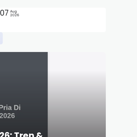
07
Aug
2026
26: Tren &