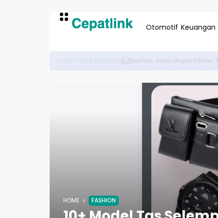
Otomotif
Keuangan
10+ Daftar Distributor Semba
BISNIS & EKONOMI
HOME
FASHION
10+ Model Tas Selemp