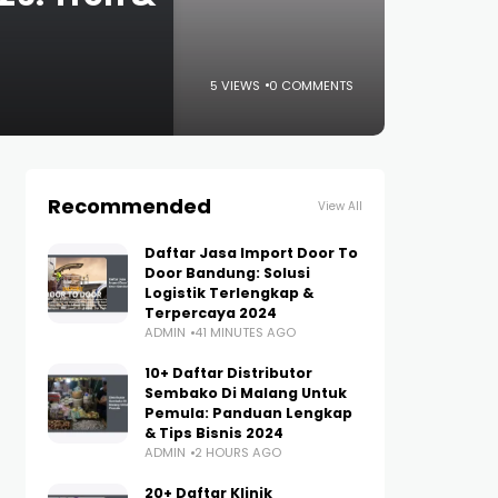
5 VIEWS
0 COMMENTS
Recommended
View All
Daftar Jasa Import Door To
Door Bandung: Solusi
Logistik Terlengkap &
Terpercaya 2024
ADMIN
41 MINUTES AGO
10+ Daftar Distributor
Sembako Di Malang Untuk
Pemula: Panduan Lengkap
& Tips Bisnis 2024
ADMIN
2 HOURS AGO
20+ Daftar Klinik