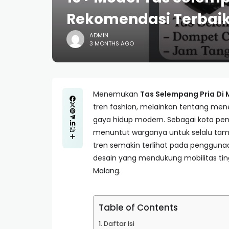
Rekomendasi Terbai
ADMIN
3 MONTHS AGO
Menemukan
Tas Selempang Pria Di
tren fashion, melainkan tentang me
gaya hidup modern. Sebagai kota pend
menuntut warganya untuk selalu tamp
tren semakin terlihat pada penggunaa
desain yang mendukung mobilitas tin
Malang.
Table of Contents
Daftar Isi