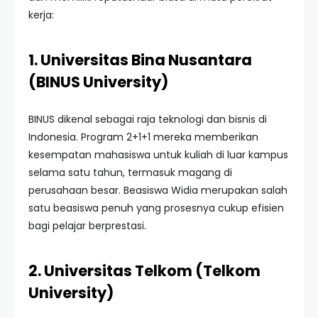
kerja:
1. Universitas Bina Nusantara
(BINUS University)
BINUS dikenal sebagai raja teknologi dan bisnis di
Indonesia. Program 2+1+1 mereka memberikan
kesempatan mahasiswa untuk kuliah di luar kampus
selama satu tahun, termasuk magang di
perusahaan besar. Beasiswa Widia merupakan salah
satu beasiswa penuh yang prosesnya cukup efisien
bagi pelajar berprestasi.
2. Universitas Telkom (Telkom
University)