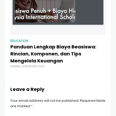
EDUCATION
ED
Panduan Lengkap Biaya Beasiswa:
P
Rincian, Komponen, dan Tips
In
Mengelola Keuangan
Te
ADMIN
3 MONTHS AGO
K
AD
Leave a Reply
Your email address will not be published.
Required fields
are marked
*