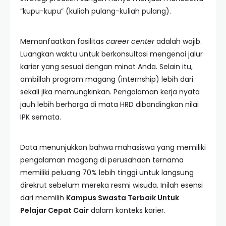
“kupu-kupu” (kuliah pulang-kuliah pulang).
Memanfaatkan fasilitas
career center
adalah wajib.
Luangkan waktu untuk berkonsultasi mengenai jalur
karier yang sesuai dengan minat Anda. Selain itu,
ambillah program magang (internship) lebih dari
sekali jika memungkinkan. Pengalaman kerja nyata
jauh lebih berharga di mata HRD dibandingkan nilai
IPK semata.
Data menunjukkan bahwa mahasiswa yang memiliki
pengalaman magang di perusahaan ternama
memiliki peluang 70% lebih tinggi untuk langsung
direkrut sebelum mereka resmi wisuda. Inilah esensi
dari memilih
Kampus Swasta Terbaik Untuk
Pelajar Cepat Cair
dalam konteks karier.