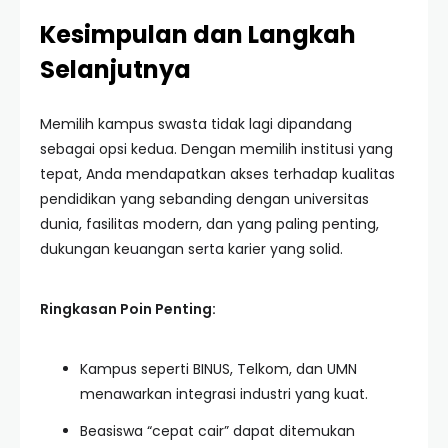
Kesimpulan dan Langkah
Selanjutnya
Memilih kampus swasta tidak lagi dipandang
sebagai opsi kedua. Dengan memilih institusi yang
tepat, Anda mendapatkan akses terhadap kualitas
pendidikan yang sebanding dengan universitas
dunia, fasilitas modern, dan yang paling penting,
dukungan keuangan serta karier yang solid.
Ringkasan Poin Penting:
Kampus seperti BINUS, Telkom, dan UMN
menawarkan integrasi industri yang kuat.
Beasiswa “cepat cair” dapat ditemukan