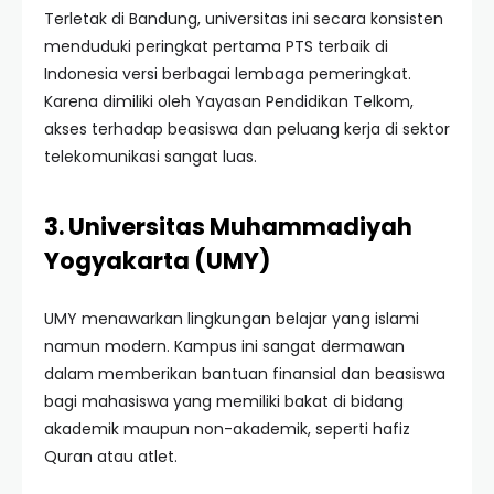
Terletak di Bandung, universitas ini secara konsisten
menduduki peringkat pertama PTS terbaik di
Indonesia versi berbagai lembaga pemeringkat.
Karena dimiliki oleh Yayasan Pendidikan Telkom,
akses terhadap beasiswa dan peluang kerja di sektor
telekomunikasi sangat luas.
3. Universitas Muhammadiyah
Yogyakarta (UMY)
UMY menawarkan lingkungan belajar yang islami
namun modern. Kampus ini sangat dermawan
dalam memberikan bantuan finansial dan beasiswa
bagi mahasiswa yang memiliki bakat di bidang
akademik maupun non-akademik, seperti hafiz
Quran atau atlet.