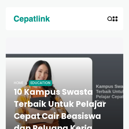
HOME
EDUCATION
10 Kampus Swasta
Terbaik Untuk Pelajar
Cepat Cair Beasiswa
dan Peluang Kerja