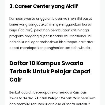
3. Career Center yang Aktif
Kampus swasta unggulan biasanya memiliki pusat
karier yang sangat aktif menyelenggarakan bursa
kerja (job fair), pelatihan pembuatan CV, hingga
program magang di perusahaan multinasional. Ini
adalah kunci agar mahasiswa bisa “cepat cair” atau
cepat mendapatkan penghasilan setelah wisuda.
Daftar 10 Kampus Swasta
Terbaik Untuk Pelajar Cepat
Cair
Berikut adalah beberapa rekomendasi
Kampus
Swasta Terbaik Untuk Pelajar Cepat Cair
beasiswa
dan memiliki reputasi luar biasa di mata perekrut