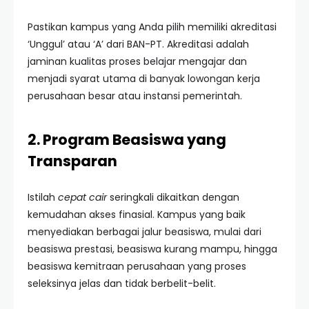
Pastikan kampus yang Anda pilih memiliki akreditasi
‘Unggul’ atau ‘A’ dari BAN-PT. Akreditasi adalah
jaminan kualitas proses belajar mengajar dan
menjadi syarat utama di banyak lowongan kerja
perusahaan besar atau instansi pemerintah.
2. Program Beasiswa yang
Transparan
Istilah
cepat cair
seringkali dikaitkan dengan
kemudahan akses finasial. Kampus yang baik
menyediakan berbagai jalur beasiswa, mulai dari
beasiswa prestasi, beasiswa kurang mampu, hingga
beasiswa kemitraan perusahaan yang proses
seleksinya jelas dan tidak berbelit-belit.