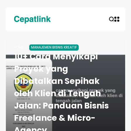
HOME
MANAJEMEN BISNIS KREATIF
10+ Cara Menyikapi
Proyek yang
Dibatalkan Sepihak
oleh Klien di Tengah
Jalan: Panduan Bisnis
Freelance & Micro-
Agency