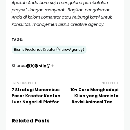
Apakah Anda baru saja mengalami pembatalan
proyek? Jangan menyerah. Bagikan pengalaman
Anda di kolom komentar atau hubungi kami untuk
konsultasi manajemen bisnis creative agency.
TAGS:
Bisnis Freelance Kreator (Micro-Agency)
Shares:
PREVIOUS POST
NEXT POST
7 Strategi Menembus
10+ Cara Menghadapi
Pasar Kreator Konten
Klien yang Meminta
Luar Negeri di Platform
Revisi Animasi Tanpa
Freelance: Panduan
Batas: Panduan Sukses
Lengkap Micro-Agency
Micro-Agency
Related Posts