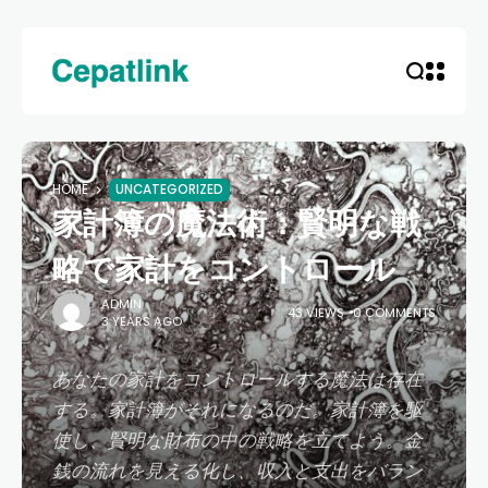
HOME
UNCATEGORIZED
家計簿の魔法術：賢明な戦
略で家計をコントロール
ADMIN
43 VIEWS
0 COMMENTS
3 YEARS AGO
あなたの家計をコントロールする魔法は存在
する。家計簿がそれになるのだ。家計簿を駆
使し、賢明な財布の中の戦略を立てよう。金
銭の流れを見える化し、収入と支出をバラン