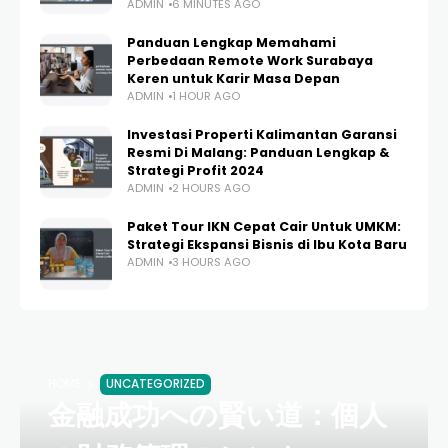
ADMIN
6 MINUTES AGO
Panduan Lengkap Memahami
Perbedaan Remote Work Surabaya
Keren untuk Karir Masa Depan
ADMIN
1 HOUR AGO
Investasi Properti Kalimantan Garansi
Resmi Di Malang: Panduan Lengkap &
Strategi Profit 2024
ADMIN
2 HOURS AGO
Paket Tour IKN Cepat Cair Untuk UMKM:
Strategi Ekspansi Bisnis di Ibu Kota Baru
ADMIN
3 HOURS AGO
HOME
UNCATEGORIZED
金融成功への賢い道：個人