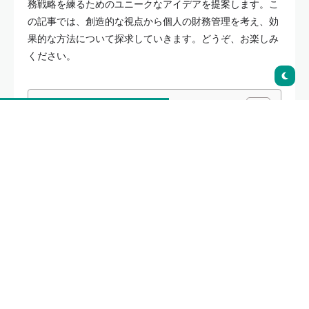
務戦略を練るためのユニークなアイデアを提案します。こ
の記事では、創造的な視点から個人の財務管理を考え、効
果的な方法について探求していきます。どうぞ、お楽しみ
ください。
Table of Contents
金融成功へのケイパビリティアプローチ：個人の財務管
理の重要性
調整と予見：財務のタスクを効果的に管理する方法
賢明な投資戦略：将来の金融目標を実現するために
借金回避のベスト・プラクティス：健全な財務状態を
保つためのアドバイス
効果的な予算計画：支出を最適化し、個人の優先事項
を達成する方法
金融知識の向上：持続可能な財務成長に向けた学習の
重要性
保険の適切なセレクション：将来のリスクに備えるた
めの効果的な方法
個人の貯蓄へのアプローチ：将来の不確実性に対処す