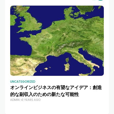
UNCATEGORIZED
UN
オンラインビジネスの有望なアイデア：創造
資
的な副収入のための新たな可能性
資
ADMIN
3 YEARS AGO
AD