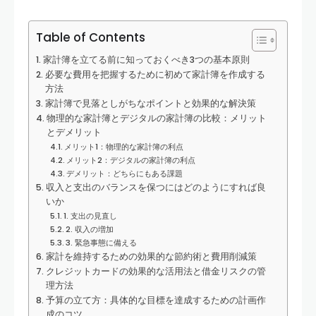
Table of Contents
家計簿を立てる前に知っておくべき3つの基本原則
必要な費用を把握するために初めて家計簿を作成する
方法
家計簿で見落としがちなポイントと効果的な解決策
物理的な家計簿とデジタルの家計簿の比較：メリット
とデメリット
メリット1：物理的な家計簿の利点
メリット2：デジタルの家計簿の利点
デメリット：どちらにもある課題
収入と支出のバランスを保つにはどのようにすれば良
いか
1. 支出の見直し
2. 収入の増加
3. 緊急事態に備える
家計を維持するための効果的な節約術と費用削減策
クレジットカードの効果的な活用法と借金リスクの管
理方法
予算の立て方：具体的な目標を達成するための計画作
成のコツ