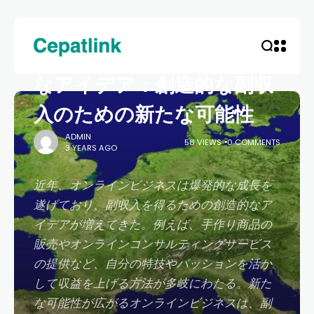
HOME
UNCATEGORIZED
オンラインビジネスの有望
なアイデア：創造的な副収
入のための新たな可能性
ADMIN
58 VIEWS
0 COMMENTS
3 YEARS AGO
近年、オンラインビジネスは爆発的な成長を
遂げており、副収入を得るための創造的なア
イデアが増えてきた。例えば、手作り商品の
販売やオンラインコンサルティングサービス
の提供など、自分の特技やパッションを活か
して収益を上げる方法が多岐にわたる。新た
な可能性が広がるオンラインビジネスは、副