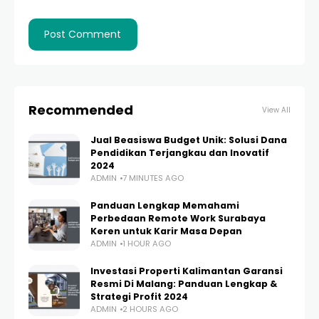
Recommended
View All
Jual Beasiswa Budget Unik: Solusi Dana
Pendidikan Terjangkau dan Inovatif
2024
ADMIN
7 MINUTES AGO
Panduan Lengkap Memahami
Perbedaan Remote Work Surabaya
Keren untuk Karir Masa Depan
ADMIN
1 HOUR AGO
Investasi Properti Kalimantan Garansi
Resmi Di Malang: Panduan Lengkap &
Strategi Profit 2024
ADMIN
2 HOURS AGO