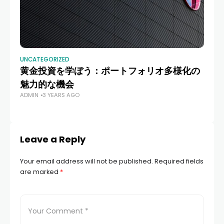
UNCATEGORIZED
UN
黄金投資を学ぼう：ポートフォリオ多様化の
家
AD
魅力的な機会
ADMIN
3 YEARS AGO
Leave a Reply
Your email address will not be published.
Required fields
are marked
*