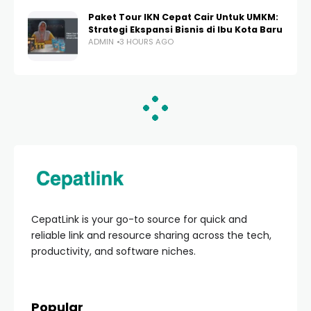
Paket Tour IKN Cepat Cair Untuk UMKM:
Strategi Ekspansi Bisnis di Ibu Kota Baru
ADMIN
3 HOURS AGO
HOME
UNCATEGORIZED
思いがけぬ困難に備える：
緊急費用を管理する秘訣
ADMIN
39 VIEWS
0 COMMENTS
3 YEARS AGO
思いがけぬ困難に備えるため、緊急費用を上
手に管理する方法がある。支出の把握と予備
費の設定、そして優先順位の付け方が重要
だ。節約と意識的な貯蓄が鍵であり、予期せ
ぬ出費に困惑することなく落ち着いた生活を
送れる。忙しい日常で忘れがちな緊急費用の