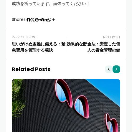
成功を祈っています。頑張ってください！
Shares:
PREVIOUS POST
NEXT POST
思いがけぬ困難に備える：緊
効果的な貯金法：安定した個
急費用を管理する秘訣
人の資金管理の鍵
Related Posts