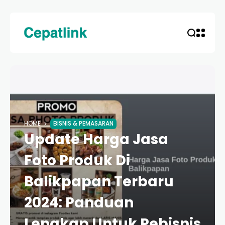
HOME
BISNIS & PEMASARAN
Update Harga Jasa
Foto Produk Di
Balikpapan Terbaru
2024: Panduan
Lengkap Untuk Pebisnis