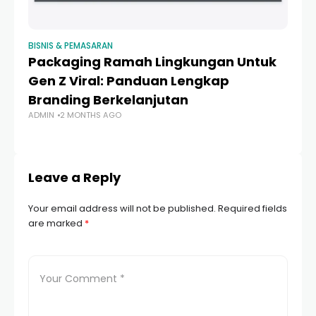
BISNIS & PEMASARAN
BIS
Packaging Ramah Lingkungan Untuk
Pu
Gen Z Viral: Panduan Lengkap
U
Branding Berkelanjutan
Er
ADMIN
2 MONTHS AGO
AD
Leave a Reply
Your email address will not be published.
Required fields
are marked
*