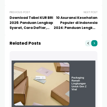
PREVIOUS POST
NEXT POST
Download Tabel KUR BRI
10 Asuransi Kesehatan
2026: Panduan Lengkap
Populer di Indonesia
Syarat, Cara Daftar,
2024: Panduan Lengkap
dan Strategi Lolos
dan Cara Memilih
Pinjaman
Proteksi Terbaik
Related Posts