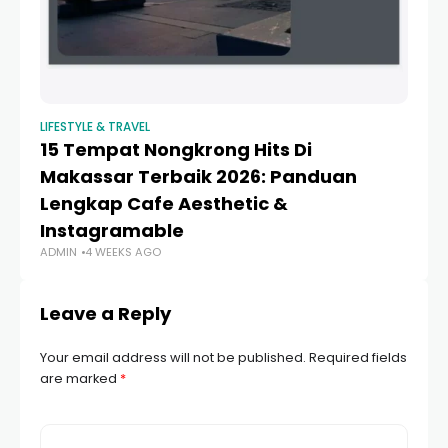
LIFESTYLE & TRAVEL
LIF
15 Tempat Nongkrong Hits Di
1
Makassar Terbaik 2026: Panduan
H
Lengkap Cafe Aesthetic &
I
AD
Instagramable
ADMIN
4 WEEKS AGO
Leave a Reply
Your email address will not be published.
Required fields
are marked
*