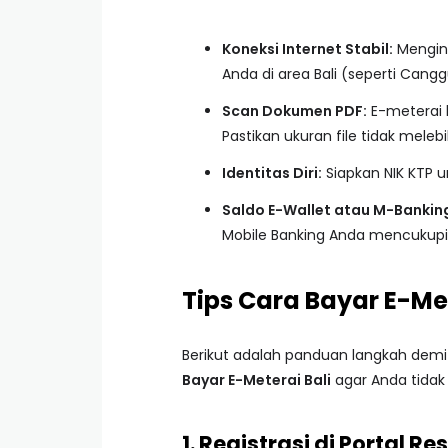
Koneksi Internet Stabil:
Menginga
Anda di area Bali (seperti Cang
Scan Dokumen PDF:
E-meterai 
Pastikan ukuran file tidak meleb
Identitas Diri:
Siapkan NIK KTP un
Saldo E-Wallet atau M-Bankin
Mobile Banking Anda mencukupi
Tips Cara Bayar E-Met
Berikut adalah panduan langkah dem
Bayar E-Meterai Bali
agar Anda tidak
1. Registrasi di Portal Re