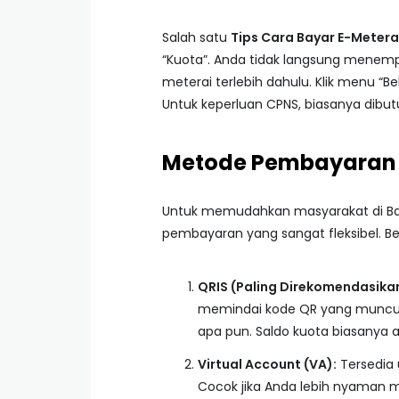
Salah satu
Tips Cara Bayar E-Meterai
“Kuota”. Anda tidak langsung menemp
meterai terlebih dahulu. Klik menu “
Untuk keperluan CPNS, biasanya dibutu
Metode Pembayaran 
Untuk memudahkan masyarakat di Bal
pembayaran yang sangat fleksibel. Ber
QRIS (Paling Direkomendasika
memindai kode QR yang muncul 
apa pun. Saldo kuota biasanya 
Virtual Account (VA):
Tersedia u
Cocok jika Anda lebih nyaman 