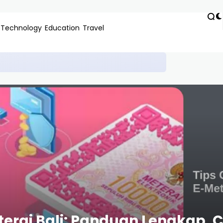
Technology
Education
Travel
ecil Pelajar: Tantangan dan Solusi Strategis
terai Bali: Panduan Lengkap, C