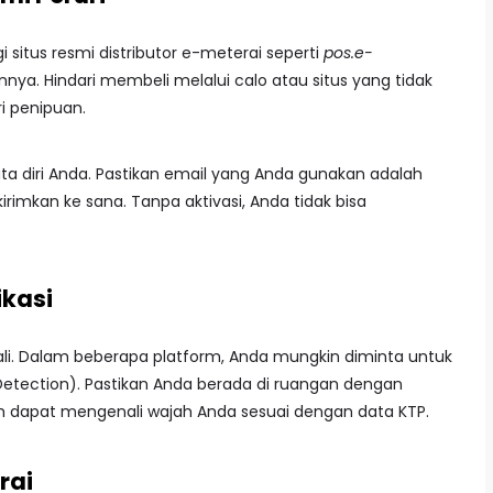
itus resmi distributor e-meterai seperti
pos.e-
innya. Hindari membeli melalui calo atau situs yang tidak
ri penipuan.
ata diri Anda. Pastikan email yang Anda gunakan adalah
ikirimkan ke sana. Tanpa aktivasi, Anda tidak bisa
ikasi
mbali. Dalam beberapa platform, Anda mungkin diminta untuk
 Detection). Pastikan Anda berada di ruangan dengan
 dapat mengenali wajah Anda sesuai dengan data KTP.
rai