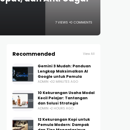
7 VIEWS
0 COMMENTS
Recommended
View All
Gemini 3 Mudah: Panduan
Lengkap Maksimalkan AI
Google untuk Pemula
ADMIN
32 MINUTES AGO
10 Kekurangan Usaha Modal
Kecil Pelajar: Tantangan
dan Solusi Strategis
ADMIN
2 HOURS AGO
12 Kekurangan Kopi untuk
Pemula Modern: Dampak
dan Tips Mengatasinya