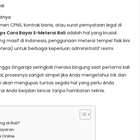
ai
utnya
 CPNS, kontrak bisnis, atau surat pernyataan legal di
ips Cara Bayar E-Meterai Bali
adalah hal yang krusial.
ang masif di Indonesia, penggunaan meterai tempel fisik kini
eterai) untuk berbagai keperluan administratif resmi.
ngga Singaraja seringkali merasa bingung saat pertama kali
hal, prosesnya sangat simpel jika Anda mengetahui trik dan
ini akan mengupas tuntas segala hal yang perlu Anda
rai Anda berjalan lancar tanpa hambatan teknis.
g di Bali?
ayaran
a Online