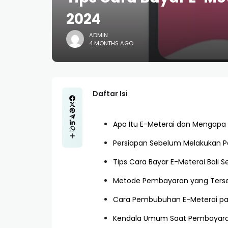
2024
ADMIN
4 MONTHS AGO
Daftar Isi
Apa Itu E-Meterai dan Mengapa P
Persiapan Sebelum Melakukan 
Tips Cara Bayar E-Meterai Bali S
Metode Pembayaran yang Ters
Cara Pembubuhan E-Meterai p
Kendala Umum Saat Pembayaran