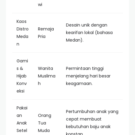
wi
Kaos
Desain unik dengan
Distro
Remaja
kearifan lokal (bahasa
Meda
Pria
Medan).
n
Gami
s &
Wanita
Permintaan tinggi
Hijab
Muslima
menjelang hari besar
Konv
h
keagamaan.
eksi
Pakai
Pertumbuhan anak yang
an
Orang
cepat membuat
Anak
Tua
kebutuhan baju anak
Setel
Muda
konstan.