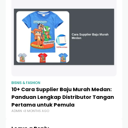
BISNIS & FASHION
BIS
10+ Cara Supplier Baju Murah Medan:
10
Panduan Lengkap Distributor Tangan
Un
Pertama untuk Pemula
M
ADMIN
3 MONTHS AGO
AD