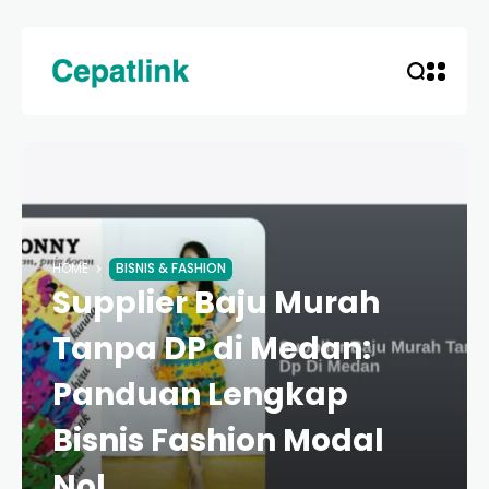
HOME
BISNIS & FASHION
Supplier Baju Murah
Tanpa DP di Medan:
Panduan Lengkap
Bisnis Fashion Modal
Nol