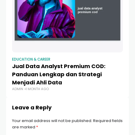
EDUCATION & CAREER
ED
Jual Data Analyst Premium COD:
Ca
Panduan Lengkap dan Strategi
C
Menjadi Ahli Data
2
ADMIN
1 MONTH AGO
AD
Leave a Reply
Your email address will not be published.
Required fields
are marked
*