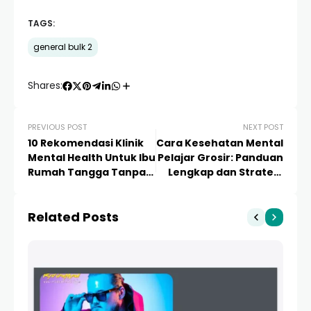
TAGS:
general bulk 2
Shares:
PREVIOUS POST
NEXT POST
10 Rekomendasi Klinik
Cara Kesehatan Mental
Mental Health Untuk Ibu
Pelajar Grosir: Panduan
Rumah Tangga Tanpa
Lengkap dan Strategi
Dp: Panduan Lengkap &
Menyeluruh untuk
Akses Mudah
Masa Depan Cerah
Related Posts