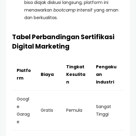
bisa diajak diskusi langsung, platform ini
menawarkan
bootcamp
intensif yang aman
dan berkualitas.
Tabel Perbandingan Sertifikasi
Digital Marketing
Tingkat
Pengaku
Platfo
Biaya
Kesulita
an
rm
n
Industri
Googl
e
Sangat
Gratis
Pemula
Garag
Tinggi
e