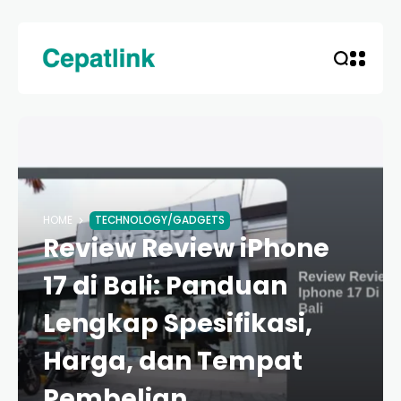
HOME
TECHNOLOGY/GADGETS
Review Review iPhone
17 di Bali: Panduan
Lengkap Spesifikasi,
Harga, dan Tempat
Pembelian