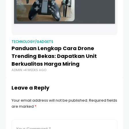
TECHNOLOGY/GADGETS
TE
Panduan Lengkap Cara Drone
M
Trending Bekas: Dapatkan Unit
G
Berkualitas Harga Miring
S
ADMIN
4 WEEKS AGO
AD
Leave a Reply
Your email address will not be published.
Required fields
are marked
*