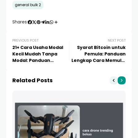
general bulk 2
Shares:
PREVIOUS POST
NEXT POST
21+ Cara Usaha Modal
Syarat Bitcoin untuk
Kecil Mudah Tanpa
Pemula: Panduan
Modal: Panduan
Lengkap Cara Memulai
Lengkap Sukses Mulai
Investasi Kripto di
Bisnis dari Nol
Indonesia
Related Posts