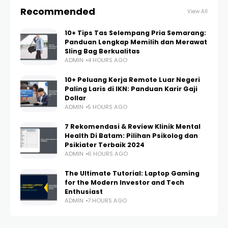
Recommended
View All
10+ Tips Tas Selempang Pria Semarang:
Panduan Lengkap Memilih dan Merawat
Sling Bag Berkualitas
ADMIN
4 HOURS AGO
10+ Peluang Kerja Remote Luar Negeri
Paling Laris di IKN: Panduan Karir Gaji
Dollar
ADMIN
5 HOURS AGO
7 Rekomendasi & Review Klinik Mental
Health Di Batam: Pilihan Psikolog dan
Psikiater Terbaik 2024
ADMIN
6 HOURS AGO
The Ultimate Tutorial: Laptop Gaming
for the Modern Investor and Tech
Enthusiast
ADMIN
7 HOURS AGO