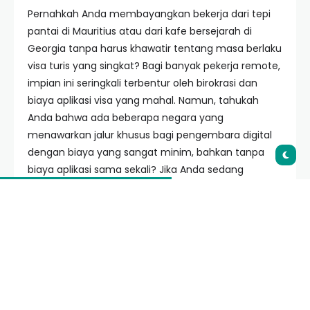
Pernahkah Anda membayangkan bekerja dari tepi
pantai di Mauritius atau dari kafe bersejarah di
Georgia tanpa harus khawatir tentang masa berlaku
visa turis yang singkat? Bagi banyak pekerja remote,
impian ini seringkali terbentur oleh birokrasi dan
biaya aplikasi visa yang mahal. Namun, tahukah
Anda bahwa ada beberapa negara yang
menawarkan jalur khusus bagi pengembara digital
dengan biaya yang sangat minim, bahkan tanpa
biaya aplikasi sama sekali? Jika Anda sedang
mencari
rekomendasi visa digital nomad untuk
pemula gratis
atau dengan biaya terjangkau,
artikel ini akan memandu Anda secara mendalam
menuju kebebasan finansial dan lokasi.
Daftar Isi