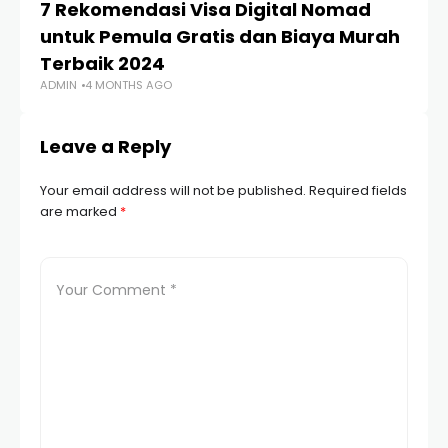
7 Rekomendasi Visa Digital Nomad
M
untuk Pemula Gratis dan Biaya Murah
D
Terbaik 2024
u
ADMIN
4 MONTHS AGO
AD
Leave a Reply
Your email address will not be published.
Required fields
are marked
*