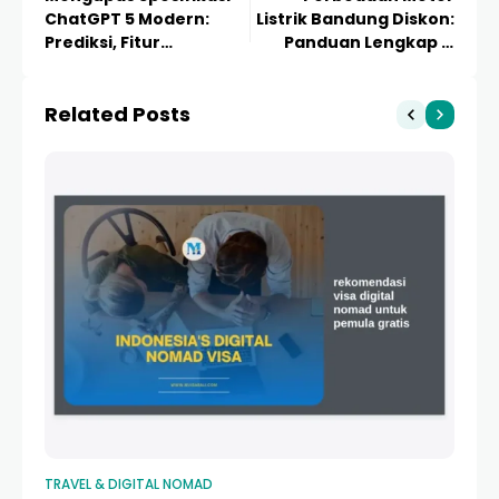
ChatGPT 5 Modern:
Listrik Bandung Diskon:
Prediksi, Fitur
Panduan Lengkap &
Unggulan, dan Revolusi
Strategi Hemat Beli
AI Mendatang
Motor Listrik 2024
Related Posts
TRAVEL & DIGITAL NOMAD
TR