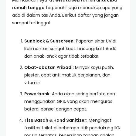
Memastikan
syarat wisata sekitar IKN untuk ibu
rumah tangga
terpenuhi juga mencakup apa yang
ada di dalam tas Anda. Berikut daftar yang jangan
sampai tertinggal:
Sunblock & Sunscreen:
Paparan sinar UV di
Kalimantan sangat kuat. Lindungi kulit Anda
dan anak-anak agar tidak terbakar.
Obat-obatan Pribadi:
Minyak kayu putih,
plester, obat anti mabuk perjalanan, dan
vitamin.
Powerbank:
Anda akan sering berfoto dan
menggunakan GPS, yang akan menguras
baterai ponsel dengan cepat.
Tisu Basah & Hand Sanitizer:
Mengingat
fasilitas toilet di beberapa titik pendukung IKN
masih terbatas, kebersihan tangan adalah