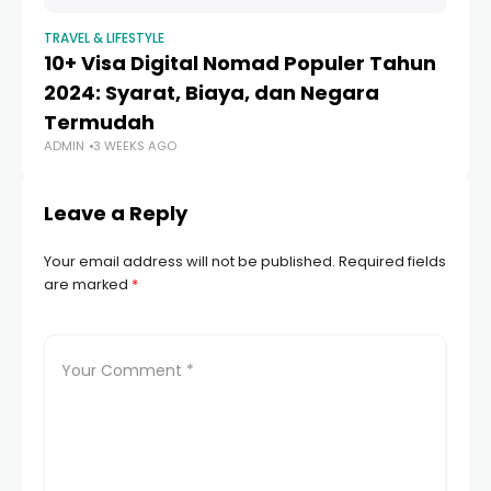
TRAVEL & LIFESTYLE
TRA
10+ Visa Digital Nomad Populer Tahun
1
2024: Syarat, Biaya, dan Negara
Te
Termudah
St
ADMIN
3 WEEKS AGO
AD
Leave a Reply
Your email address will not be published.
Required fields
are marked
*