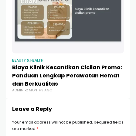
BEAUTY & HEALTH
BE
Biaya Klinik Kecantikan Cicilan Promo:
B
Panduan Lengkap Perawatan Hemat
L
dan Berkualitas
C
ADMIN
2 MONTHS AGO
AD
Leave a Reply
Your email address will not be published.
Required fields
are marked
*