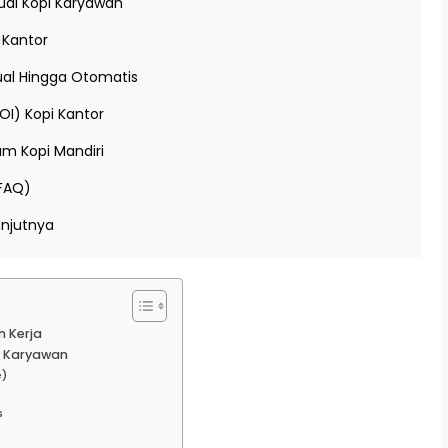
al Kopi Karyawan
k Kantor
nual Hingga Otomatis
OI) Kopi Kantor
m Kopi Mandiri
(FAQ)
anjutnya
n Kerja
i Karyawan
e)
s