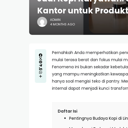
Kantor untuk Produkt
ADMIN
4 MONTHS AGO
Pernahkah Anda memperhatikan penuru
mulai terasa berat dan fokus mulai m
Fenomena ini bukan sekadar kebetulan
yang mampu meningkatkan kewaspada
hanya soal mengisi teko di pantry. 
internal dapat menjadi kunci transfor
Daftar Isi
Pentingnya Budaya Kopi di Li