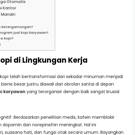
ngga Otomatis
i Kantor
 Mandiri
n ketergantungan?
rogram jual kopi karyawan?
a kopi?
a
pi di Lingkungan Kerja
 kopi telah bertransformasi dari sekadar minuman menjadi
bisnis besar justru diawali dari obrolan santai di depan
pi karyawan
yang terorganisir dengan baik sangat krusial
nitif. Berdasarkan penelitian medis, kafein memblokir
 dopamin dan norepinefrin meningkat. Hal ini
 suasana hati, dan fungsi otak secara umum. Bayangkan