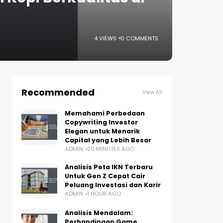
4 VIEWS
0 COMMENTS
Recommended
View All
Memahami Perbedaan
Copywriting Investor
Elegan untuk Menarik
Capital yang Lebih Besar
ADMIN
20 MINUTES AGO
Analisis Peta IKN Terbaru
Untuk Gen Z Cepat Cair
Peluang Investasi dan Karir
ADMIN
1 HOUR AGO
Analisis Mendalam:
Perbandingan Game