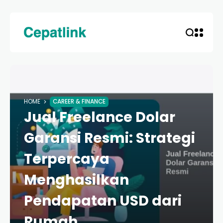
HOME
CAREER & FINANCE
Jual Freelance Dolar
Garansi Resmi: Strategi
Terpercaya
Menghasilkan
Pendapatan USD dari
Rumah