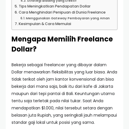
Strategi Bidding yang Efektif
Tips Meningkatkan Pendapatan Dollar
Cara Menghindari Penipuan di Dunia Freelance
Menggunakan Gateway Pembayaran yang Aman
Kesimpulan & Cara Memulai
Mengapa Memilih Freelance
Dollar?
Bekerja sebagai freelancer yang dibayar dalam
Dollar menawarkan fleksibilitas yang luar biasa. Anda
tidak terikat oleh jam kantor konvensional dan bisa
bekerja dari mana saja, baik itu dari kafe di Jakarta
maupun dari tepi pantai di Bali. Keuntungan utama
tentu saja terletak pada nilai tukar. Saat Anda
mendapatkan $1.000, nilai tersebut setara dengan
belasan juta Rupiah, yang seringkali jauh melampaui
standar gaji lokal untuk posisi yang sama.