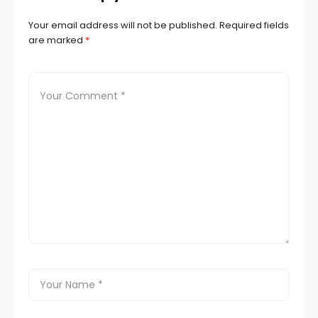
Your email address will not be published.
Required fields
are marked
*