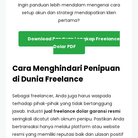
Ingin panduan lebih mendalam mengenai cara
setup akun dan strategi mendapatkan klien
pertama?
Download Panduan Lengkap Freelance
Dolar PDF
Cara Menghindari Penipuan
di Dunia Freelance
Sebagai freelancer, Anda juga harus waspada
terhadap pihak-pihak yang tidak bertanggung
jawab. Industri
jual freelance dolar garansi resmi
seringkali dicatut oleh oknum penipu. Pastikan Anda
bertransaksi hanya melalui platform atau website
resmi yang memiliki reputasi baik dan ulasan positif