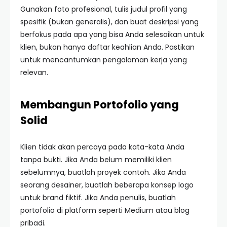
Gunakan foto profesional, tulis judul profil yang
spesifik (bukan generalis), dan buat deskripsi yang
berfokus pada apa yang bisa Anda selesaikan untuk
klien, bukan hanya daftar keahlian Anda. Pastikan
untuk mencantumkan pengalaman kerja yang
relevan.
Membangun Portofolio yang
Solid
Klien tidak akan percaya pada kata-kata Anda
tanpa bukti. Jika Anda belum memiliki klien
sebelumnya, buatlah proyek contoh. Jika Anda
seorang desainer, buatlah beberapa konsep logo
untuk brand fiktif. Jika Anda penulis, buatlah
portofolio di platform seperti Medium atau blog
pribadi.