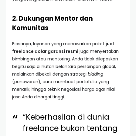
2. Dukungan Mentor dan
Komunitas
Biasanya, layanan yang menawarkan paket
jual
freelance dolar garansi resmi
juga menyertakan
bimbingan atau mentoring. Anda tidak dilepaskan
begitu saja di hutan belantara persaingan global,
melainkan dibekali dengan strategi
bidding
(penawaran), cara membuat portofolio yang
menarik, hingga teknik negosiasi harga agar nilai
jasa Anda dihargai tinggi.
“Keberhasilan di dunia
freelance bukan tentang