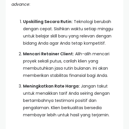
advance
:
Upskilling Secara Rutin:
Teknologi berubah
dengan cepat. Sisihkan waktu setiap minggu
untuk belajar skill baru yang relevan dengan
bidang Anda agar Anda tetap kompetitif.
Mencari Retainer Client:
Alih-alih mencari
proyek sekali putus, carilah klien yang
membutuhkan jasa rutin bulanan. Ini akan
memberikan stabilitas finansial bagi Anda.
Meningkatkan Rate Harga:
Jangan takut
untuk menaikkan tarif Anda seiring dengan
bertambahnya testimoni positif dan
pengalaman. Klien berkualitas bersedia
membayar lebih untuk hasil yang terjamin.