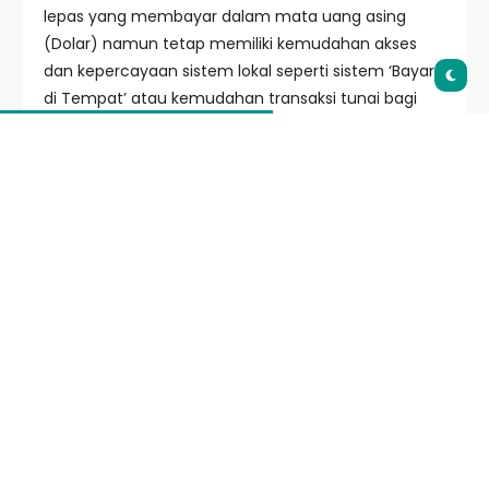
lepas yang membayar dalam mata uang asing
(Dolar) namun tetap memiliki kemudahan akses
dan kepercayaan sistem lokal seperti sistem ‘Bayar
di Tempat’ atau kemudahan transaksi tunai bagi
warga senior di Indonesia.
Table of Contents
Daftar Isi
Apa Itu Freelance Dolar Untuk Lansia Bisa Cod?
Mengapa Lansia Harus Mencoba Freelance
Dolar?
Jenis Pekerjaan Freelance yang Cocok untuk
Lansia
1. Penulisan dan Pengeditan Artikel
2. Konsultan Bisnis atau Mentor
3. Entry Data dan Administrasi virtual
4. Pengajar Bahasa (Tutoring)
Memahami Konsep ‘Bisa Cod’ dalam Dunia
Freelance