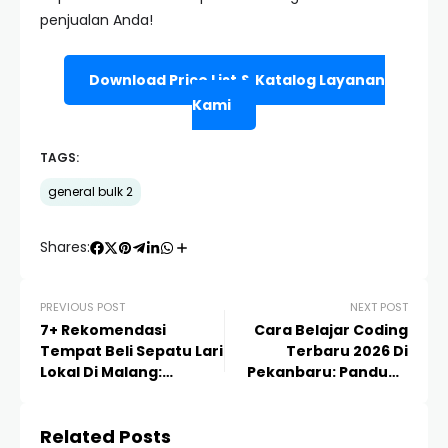
penjualan Anda!
Download Price List & Katalog Layanan
Kami
TAGS:
general bulk 2
Shares:
PREVIOUS POST
NEXT POST
7+ Rekomendasi
Cara Belajar Coding
Tempat Beli Sepatu Lari
Terbaru 2026 Di
Lokal Di Malang:
Pekanbaru: Panduan
Panduan Lengkap &
Lengkap & Roadmap
Tips Memilih
Karir IT
Related Posts