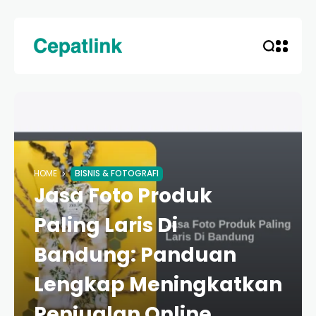
HOME
BISNIS & FOTOGRAFI
Jasa Foto Produk
Paling Laris Di
Bandung: Panduan
Lengkap Meningkatkan
Penjualan Online