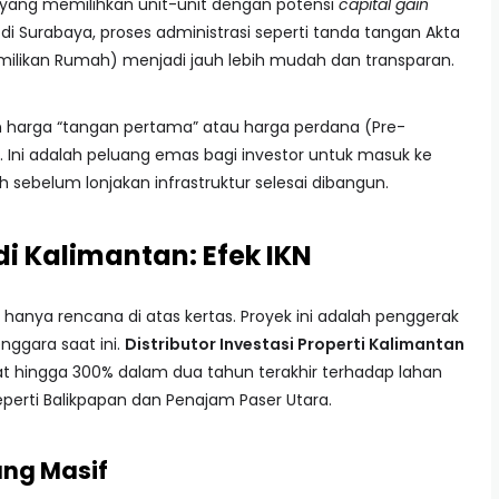
r yang memilihkan unit-unit dengan potensi
capital gain
 di Surabaya, proses administrasi seperti tanda tangan Akta
Pemilikan Rumah) menjadi jauh lebih mudah dan transparan.
rkan harga “tangan pertama” atau harga perdana (Pre-
. Ini adalah peluang emas bagi investor untuk masuk ke
h sebelum lonjakan infrastruktur selesai dibangun.
 di Kalimantan: Efek IKN
anya rencana di atas kertas. Proyek ini adalah penggerak
nggara saat ini.
Distributor Investasi Properti Kalimantan
 hingga 300% dalam dua tahun terakhir terhadap lahan
eperti Balikpapan dan Penajam Paser Utara.
ang Masif