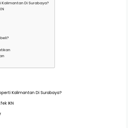
ti Kalimantan Di Surabaya?
IKN
beli?
atikan
tan
roperti Kalimantan Di Surabaya?
Efek IKN
r