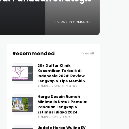
5 VIEWS
0 COMMENTS
Recommended
View All
20+ Daftar Klinik
Kecantikan Terbaik di
Indonesia 2024: Review
Lengkap & Tips Memilih
ADMIN
12 MINUTES AGO
Harga Desain Rumah
Minimalis Untuk Pemula:
Panduan Lengkap &
Estimasi Biaya 2024
ADMIN
1 HOUR AGO
Update Harga Wuling EV