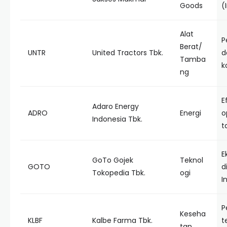
Goods
(
Alat
P
Berat/
UNTR
United Tractors Tbk.
d
Tamba
k
ng
E
Adaro Energy
ADRO
Energi
o
Indonesia Tbk.
t
E
GoTo Gojek
Teknol
GOTO
d
Tokopedia Tbk.
ogi
I
P
Keseha
KLBF
Kalbe Farma Tbk.
t
tan