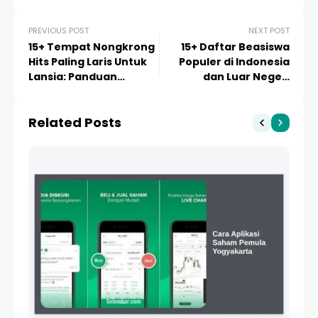
PREVIOUS POST
NEXT POST
15+ Tempat Nongkrong
15+ Daftar Beasiswa
Hits Paling Laris Untuk
Populer di Indonesia
Lansia: Panduan
dan Luar Negeri
Lengkap Ruang Sosial
2024/2025: Panduan
Ramah Senior
Lengkap dan Tips
Related Posts
Sukses Lolos Seleksi