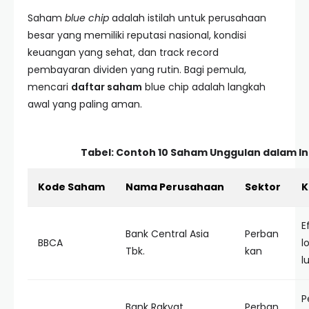
Saham
blue chip
adalah istilah untuk perusahaan
besar yang memiliki reputasi nasional, kondisi
keuangan yang sehat, dan track record
pembayaran dividen yang rutin. Bagi pemula,
mencari
daftar saham
blue chip adalah langkah
awal yang paling aman.
Tabel: Contoh 10 Saham Unggulan dalam I
Kode Saham
Nama Perusahaan
Sektor
K
E
Bank Central Asia
Perban
BBCA
l
Tbk.
kan
l
P
Bank Rakyat
Perban