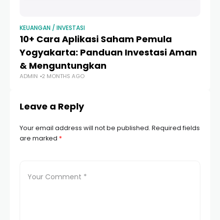
KEUANGAN / INVESTASI
KEU
10+ Cara Aplikasi Saham Pemula
7
Yogyakarta: Panduan Investasi Aman
A
& Menguntungkan
P
ADMIN
2 MONTHS AGO
AD
Leave a Reply
Your email address will not be published.
Required fields
are marked
*