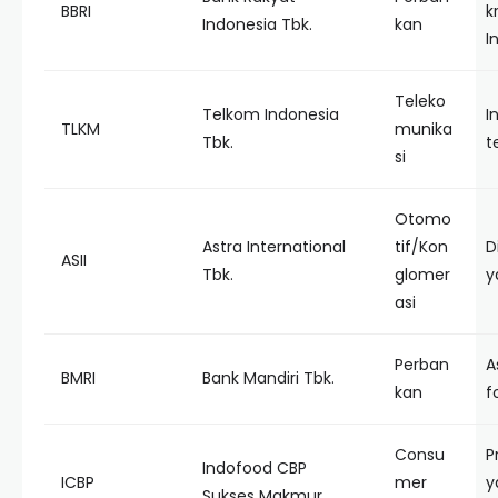
BBRI
k
Indonesia Tbk.
kan
I
Teleko
Telkom Indonesia
I
TLKM
munika
Tbk.
t
si
Otomo
Astra International
tif/Kon
D
ASII
Tbk.
glomer
y
asi
Perban
A
BMRI
Bank Mandiri Tbk.
kan
f
Consu
P
Indofood CBP
ICBP
mer
y
Sukses Makmur