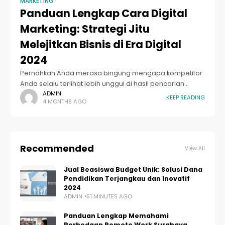
MARKETING
Panduan Lengkap Cara Digital
Marketing: Strategi Jitu
Melejitkan Bisnis di Era Digital
2024
Pernahkah Anda merasa bingung mengapa kompetitor
Anda selalu terlihat lebih unggul di hasil pencarian
internet atau memiliki pengikut yang sangat loyal di
ADMIN
KEEP READING
4 MONTHS AGO
media sosial? Di era transformasi digital saat ini,
Recommended
View All
Jual Beasiswa Budget Unik: Solusi Dana
Pendidikan Terjangkau dan Inovatif
2024
ADMIN
51 MINUTES AGO
Panduan Lengkap Memahami
Perbedaan Remote Work Surabaya