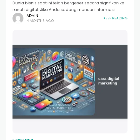
Dunia bisnis saat ini telah bergeser secara signifikan ke
ranah digital. Jika Anda sedang mencari informasi
mengenai layanan jual digital marketing baru, Anda
ADMIN
KEEP READING
4 MONTHS AGO
berada di tempat yang tepat. Persaingan di