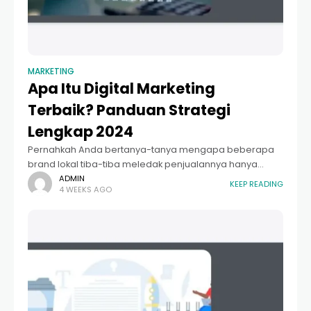
MARKETING
Apa Itu Digital Marketing
Terbaik? Panduan Strategi
Lengkap 2024
Pernahkah Anda bertanya-tanya mengapa beberapa
brand lokal tiba-tiba meledak penjualannya hanya
melalui postingan media sosial, sementara yang lain
ADMIN
KEEP READING
4 WEEKS AGO
sulit mendapatkan satu pelanggan pun meski sudah
mengeluarkan banyak uang? Jawabannya terletak