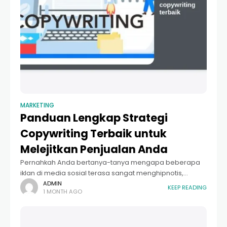
MARKETING
Panduan Lengkap Strategi
Copywriting Terbaik untuk
Melejitkan Penjualan Anda
Pernahkah Anda bertanya-tanya mengapa beberapa
iklan di media sosial terasa sangat menghipnotis,
sementara iklan lainnya hanya dilewati begitu saja?
ADMIN
KEEP READING
1 MONTH AGO
Rahasianya bukan sekadar pada gambar yang bagus
atau anggaran iklan yang