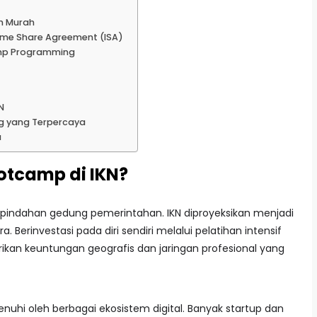
n Murah
e Share Agreement (ISA)
amp Programming
N
g yang Terpercaya
a
tcamp di IKN?
rpindahan gedung pemerintahan. IKN diproyeksikan menjadi
a. Berinvestasi pada diri sendiri melalui pelatihan intensif
ikan keuntungan geografis dan jaringan profesional yang
ipenuhi oleh berbagai ekosistem digital. Banyak startup dan