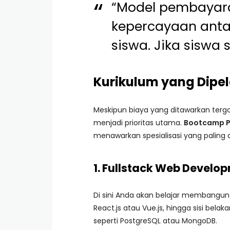
“Model pembayara
kepercayaan anta
siswa. Jika siswa
Kurikulum yang Dipe
Meskipun biaya yang ditawarkan tergo
menjadi prioritas utama.
Bootcamp P
menawarkan spesialisasi yang paling dic
1. Fullstack Web Develo
Di sini Anda akan belajar membangun 
React.js atau Vue.js, hingga sisi be
seperti PostgreSQL atau MongoDB.