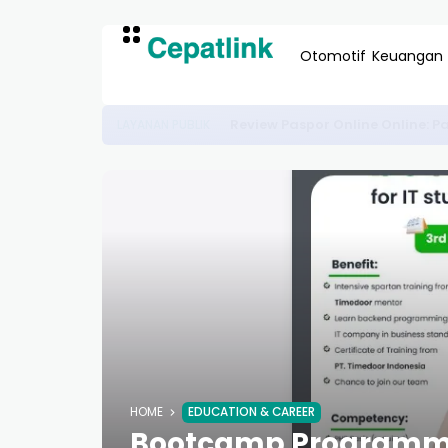
Otomotif
Keuangan
Review Paspor Online Online:
LAYANAN PUBLIK
HOME
EDUCATION & CAREER
Bootcamp Programmin