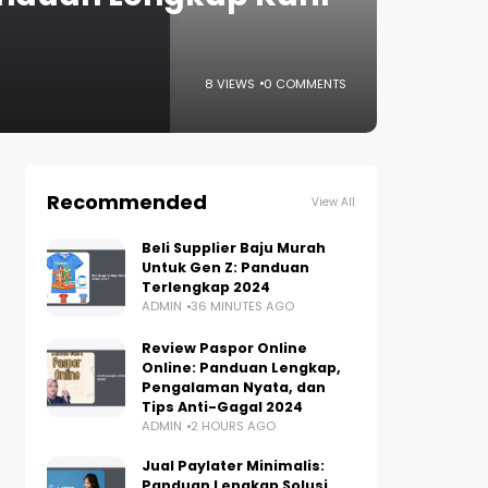
8 VIEWS
0 COMMENTS
Recommended
View All
Beli Supplier Baju Murah
Untuk Gen Z: Panduan
Terlengkap 2024
ADMIN
36 MINUTES AGO
Review Paspor Online
Online: Panduan Lengkap,
Pengalaman Nyata, dan
Tips Anti-Gagal 2024
ADMIN
2 HOURS AGO
Jual Paylater Minimalis:
Panduan Lengkap Solusi