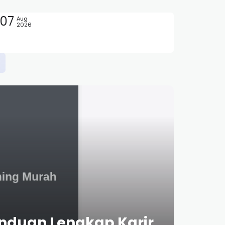
07
Aug
2026
nduan Lengkap Karir