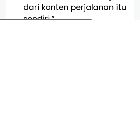
dari konten perjalanan itu
sendiri.”
Pilihan Hotel Murah Di
Terbaru 2026 Untuk Gen Z di
Jakarta
Jakarta tetap menjadi pusat magnet bagi anak
muda yang ingin merasakan
city life
. Di tahun 2026,
kawasan seperti Senopati, M Bloc, dan Kota Tua
menjadi titik temu hotel-hotel budget dengan
desain industrial yang kental.
1. The Urban Pod Jakarta