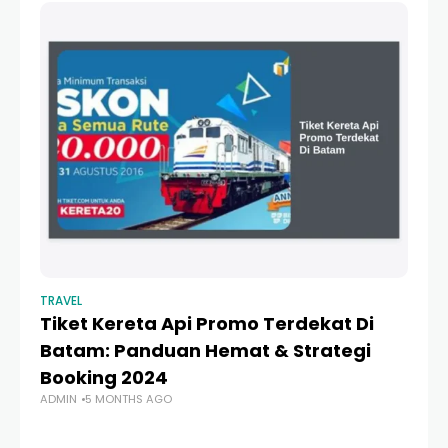
TRAVEL
TR
Tiket Kereta Api Promo Terdekat Di
B
Batam: Panduan Hemat & Strategi
V
Booking 2024
T
ADMIN
5 MONTHS AGO
AD