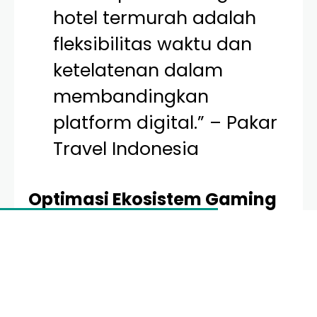
hotel termurah adalah
fleksibilitas waktu dan
ketelatenan dalam
membandingkan
platform digital.” – Pakar
Travel Indonesia
Optimasi Ekosistem Gaming
untuk Performa Maksimal
Sektor gaming telah berkembang dari sekadar hobi
menjadi industri profesional yang masif. Dalam
konteks
web hotel murah gaming bpom
, aspek
gaming menyoroti pentingnya infrastruktur digital