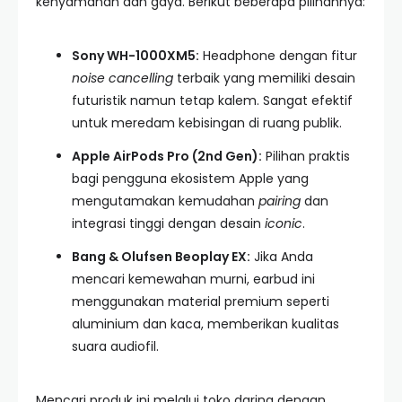
kenyamanan dan gaya. Berikut beberapa pilihannya:
Sony WH-1000XM5:
Headphone dengan fitur
noise cancelling
terbaik yang memiliki desain
futuristik namun tetap kalem. Sangat efektif
untuk meredam kebisingan di ruang publik.
Apple AirPods Pro (2nd Gen):
Pilihan praktis
bagi pengguna ekosistem Apple yang
mengutamakan kemudahan
pairing
dan
integrasi tinggi dengan desain
iconic
.
Bang & Olufsen Beoplay EX:
Jika Anda
mencari kemewahan murni, earbud ini
menggunakan material premium seperti
aluminium dan kaca, memberikan kualitas
suara audiofil.
Mencari produk ini melalui toko daring dengan