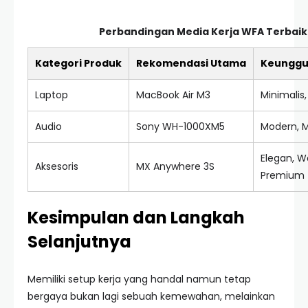
Perbandingan Media Kerja WFA Terbaik
Kategori Produk
Rekomendasi Utama
Keunggul
Laptop
MacBook Air M3
Minimalis,
Audio
Sony WH-1000XM5
Modern, M
Elegan, W
Aksesoris
MX Anywhere 3S
Premium
Kesimpulan dan Langkah
Selanjutnya
Memiliki setup kerja yang handal namun tetap
bergaya bukan lagi sebuah kemewahan, melainkan