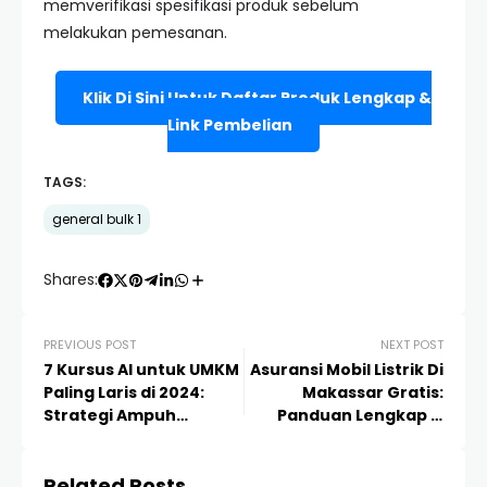
memverifikasi spesifikasi produk sebelum
melakukan pemesanan.
Klik Di Sini Untuk Daftar Produk Lengkap &
Link Pembelian
TAGS:
general bulk 1
Shares:
PREVIOUS POST
NEXT POST
7 Kursus AI untuk UMKM
Asuransi Mobil Listrik Di
Paling Laris di 2024:
Makassar Gratis:
Strategi Ampuh
Panduan Lengkap &
Transformasi Digital
Strategi Hemat Premi
Bisnis Anda
2024
Related Posts