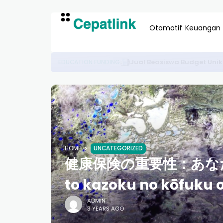
Otomotif
Keuangan
Panduan Lengkap Memahami
CAREER & BUSINESS
HOME
UNCATEGORIZED
健康保険の重要性：あなたと家族
to kazoku no kōfuku
ADMIN
3 YEARS AGO