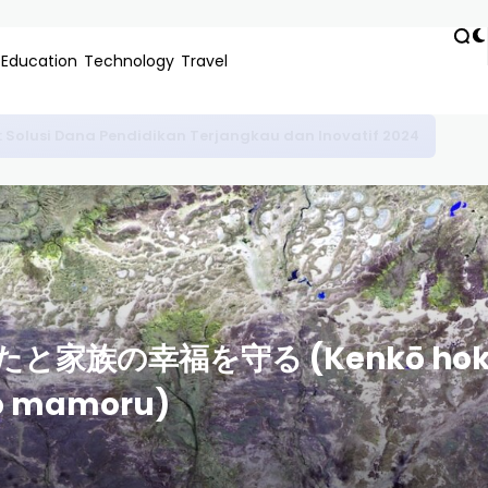
Education
Technology
Travel
 Perbedaan Remote Work Surabaya Keren untuk Karir Masa D
の幸福を守る (Kenkō hoken no
 o mamoru)