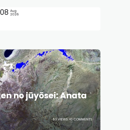
08
Aug
2026
epan
 jūyōsei: Anata
53 VIEWS
0 COMMENTS