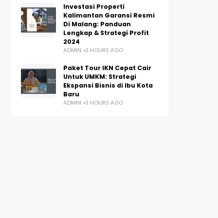
Investasi Properti
Kalimantan Garansi Resmi
Di Malang: Panduan
Lengkap & Strategi Profit
2024
ADMIN
2 HOURS AGO
Paket Tour IKN Cepat Cair
Untuk UMKM: Strategi
Ekspansi Bisnis di Ibu Kota
Baru
ADMIN
3 HOURS AGO