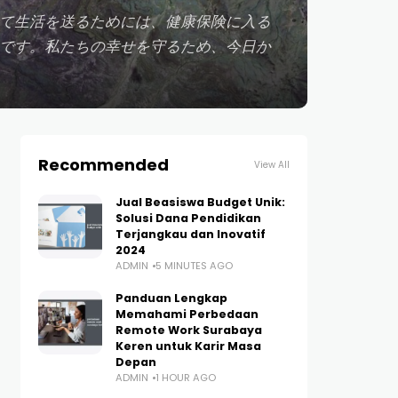
て生活を送るためには、健康保険に入る
です。私たちの幸せを守るため、今日か
Recommended
View All
Jual Beasiswa Budget Unik:
Solusi Dana Pendidikan
Terjangkau dan Inovatif
2024
ADMIN
5 MINUTES AGO
Panduan Lengkap
Memahami Perbedaan
Remote Work Surabaya
Keren untuk Karir Masa
Depan
ADMIN
1 HOUR AGO